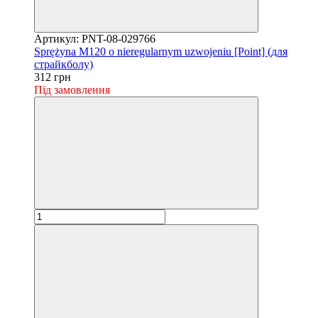
Артикул: PNT-08-029766
Sprężyna M120 o nieregularnym uzwojeniu [Point] (для
страйкболу)
312 грн
Під замовлення