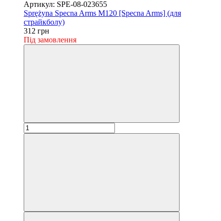
Артикул: SPE-08-023655
Sprężyna Specna Arms M120 [Specna Arms] (для
страйкболу)
312 грн
Під замовлення