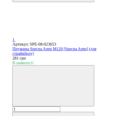
1
Артикул: SPE-08-023653
Пружина Specna Arms M120 [Specna Arms] (для
страйкболу)
281 грн
В наявності