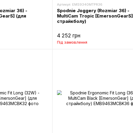
Артикул: EMS9340MTPR36
ozmiar 36) -
Spodnie Joggery (Rozmiar 36) -
GearS] (для
MultiCam Tropic [EmersonGearS]
страйкболу)
4 252 грн
Під замовлення