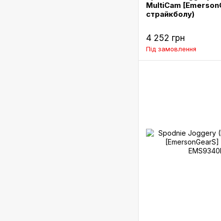
MultiCam [Emerson
страйкболу)
4 252 грн
Під замовлення