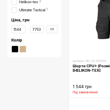
3
Helikon-tex
1
Ultimate Tactical
Ціна, грн
Від Ціна, грн
До Ціна, грн
ОК
Колір
Артикул: HEL-23-019526
Шорти CPU® (Розмір
[HELIKON-TEX]
1 544 грн
Під замовлення