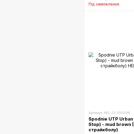
Під замовлення
Артикул: HEL-23-010098
Spodnie UTP Urban T
Stop) - mud brown 
страйкболу)