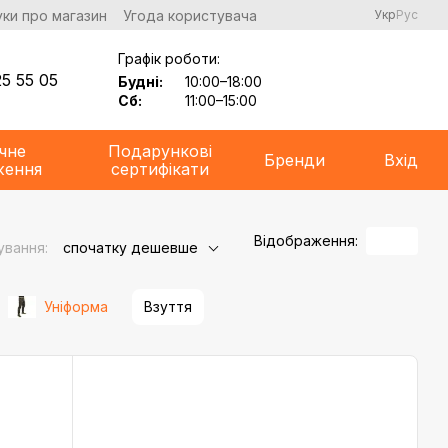
уки про магазин
Угода користувача
Укр
Рус
Графік роботи:
5 55 05
Будні:
10:00–18:00
Сб:
11:00–15:00
чне
Подарункові
Бренди
Вхід
ження
сертифікати
Відображення:
ування:
спочатку дешевше
Уніформа
Взуття