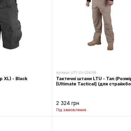
Артикул: UTT-23-026218
 XL) - Black
Тактичні штани LTU - Tan (Розмі
[Ultimate Tactical] (для страйкбо
2 324 грн
Під замовлення