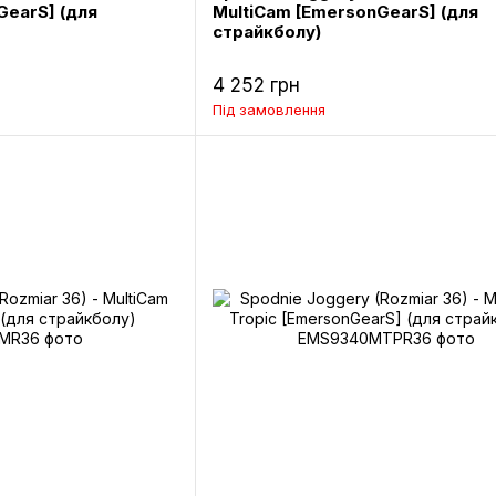
GearS] (для
MultiCam [EmersonGearS] (для
страйкболу)
4 252 грн
Під замовлення