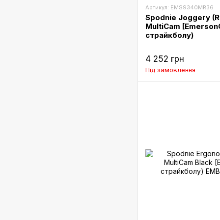
Артикул: EMS9340MR36
Spodnie Joggery (R
MultiCam [Emerson
страйкболу)
4 252 грн
Під замовлення