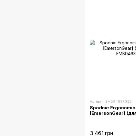
Артикул: EMB9463RG36
Spodnie Ergonomic 
[EmersonGear] (дл
3 461 грн