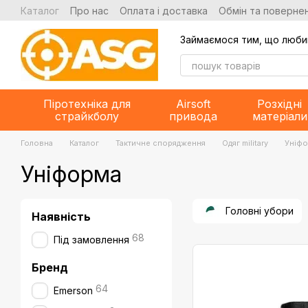
Перейти до основного контенту
Каталог
Про нас
Оплата і доставка
Обмін та повернен
Займаємося тим, що люби
Піротехніка для
Airsoft
Розхідні
страйкболу
привода
матеріали
Головна
Каталог
Тактичне спорядження
Одяг military
Уніф
Уніформа
Головні убори
Наявність
68
Під замовлення
Бренд
64
Emerson