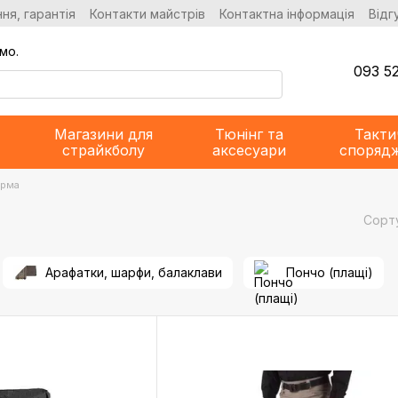
ня, гарантія
Контакти майстрів
Контактна інформація
Відг
мо.
093 52
Магазини для
Тюнінг та
Такти
страйкболу
аксесуари
споряд
орма
Сорт
Арафатки, шарфи, балаклави
Пончо (плащі)