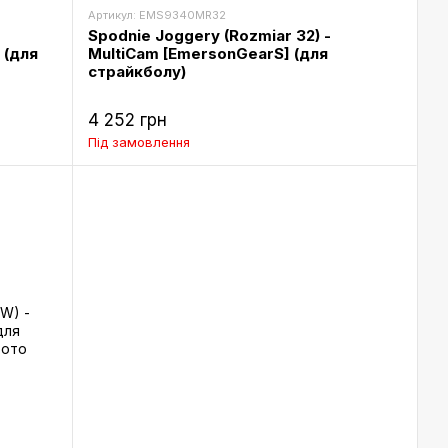
Артикул: EMS9340MR32
Spodnie Joggery (Rozmiar 32) -
 (для
MultiCam [EmersonGearS] (для
страйкболу)
4 252 грн
Під замовлення