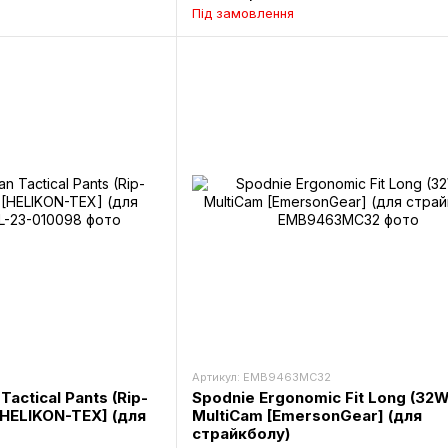
Під замовлення
Артикул: EMB9463MC32
actical Pants (Rip-
Spodnie Ergonomic Fit Long (32W
[HELIKON-TEX] (для
MultiCam [EmersonGear] (для
страйкболу)