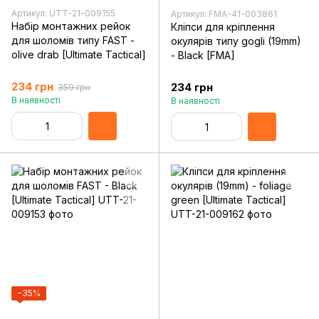
Артикул: UTT-21-009155
Артикул: FMA-41-003861
Набір монтажних рейок
Кліпси для кріплення
для шоломів типу FAST -
окулярів типу gogli (19mm)
olive drab [Ultimate Tactical]
- Black [FMA]
234 грн
234 грн
359 грн
В наявності
В наявності
−35%