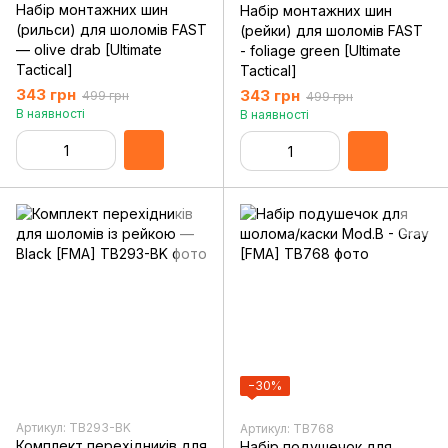
Набір монтажних шин
Набір монтажних шин
(рильси) для шоломів FAST
(рейки) для шоломів FAST
— olive drab [Ultimate
- foliage green [Ultimate
Tactical]
Tactical]
343 грн
343 грн
499 грн
499 грн
В наявності
В наявності
−30%
Артикул: TB293-BK
Артикул: TB768
Комплект перехідників для
Набір подушечок для