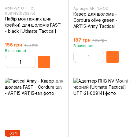
Артикул: UTT-21-
Артикул: ART15-OD
009149(036275)
Кавер для шолома -
Набір монтажних шин
Cordura olive green -
(рейки) для шоломів FAST
ART15-Army Tactical
- black [Ultimate Tactical]
187 грн
499 грн
156 грн
468 грн
В наявності
В наявності
−63%