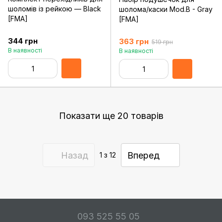
шоломів із рейкою — Black
шолома/каски Mod.B - Gray
[FMA]
[FMA]
344 грн
363 грн
519 грн
В наявності
В наявності
Показати ще 20 товарів
Назад
Вперед
1
з 12
093 525 55 05