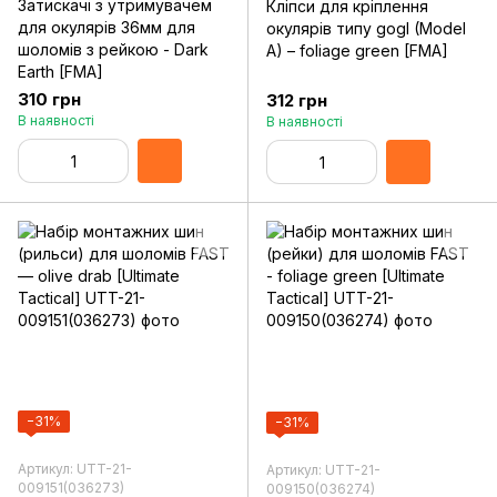
Затискачі з утримувачем
Кліпси для кріплення
для окулярів 36мм для
окулярів типу gogl (Model
шоломів з рейкою - Dark
A) – foliage green [FMA]
Earth [FMA]
310 грн
312 грн
В наявності
В наявності
−31%
−31%
Артикул: UTT-21-
Артикул: UTT-21-
009151(036273)
009150(036274)