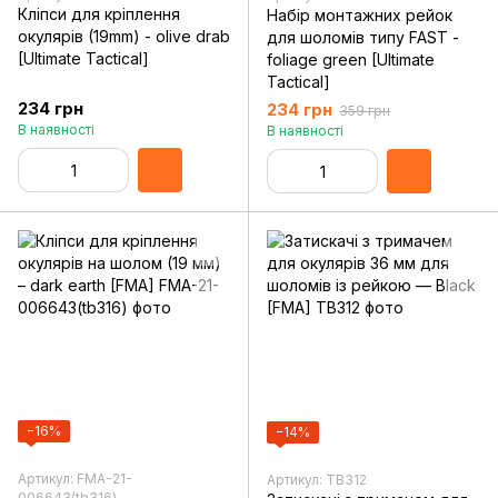
Кліпси для кріплення
Набір монтажних рейок
окулярів (19mm) - olive drab
для шоломів типу FAST -
[Ultimate Tactical]
foliage green [Ultimate
Tactical]
234 грн
234 грн
359 грн
В наявності
В наявності
−16%
−14%
Артикул: FMA-21-
Артикул: TB312
006643(tb316)