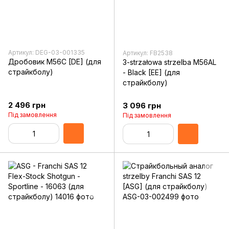
Артикул: DEG-03-001335
Артикул: FB2538
Дробовик M56C [DE] (для
3-strzałowa strzelba M56AL
страйкболу)
- Black [EE] (для
страйкболу)
2 496 грн
3 096 грн
Під замовлення
Під замовлення