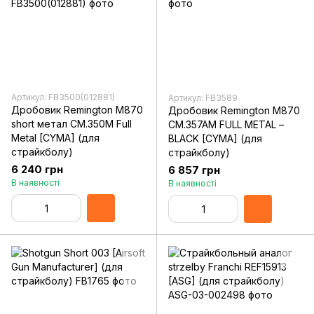
Артикул: FB3500(012881)
Артикул: FB3589
Дробовик Remington M870
Дробовик Remington M870
short метал CM.350M Full
CM.357AM FULL METAL –
Metal [CYMA] (для
BLACK [CYMA] (для
страйкболу)
страйкболу)
6 240 грн
6 857 грн
В наявності
В наявності