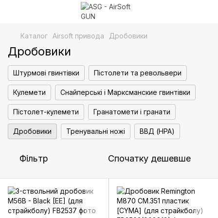
Каталог
Airsoft привода
Дробовики
Дробовики
Штурмові гвинтівки
Пістолети та револьвери
Кулемети
Снайперські і Марксманские гвинтівки
Пістолет-кулемети
Гранатомети і гранати
Дробовики
Тренувальні ножі
ВВД (HPA)
Фільтр
Спочатку дешевше