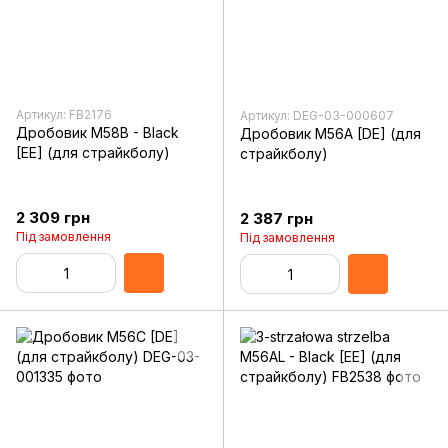
Артикул: FB2176
Артикул: DEG-03-000607
Дробовик M58B - Black
Дробовик M56A [DE] (для
[EE] (для страйкболу)
страйкболу)
2 309 грн
2 387 грн
Під замовлення
Під замовлення