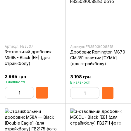
Артикул: FB2537
Артикул: FB3503(008818)
3-ствольний дробовик
Дробовик Remington M870
M56B - Black [EE] (для
CM.351 пластик [CYMA]
страйкболу)
(для страйкболу)
2 995 грн
3 198 грн
В наявності
В наявності