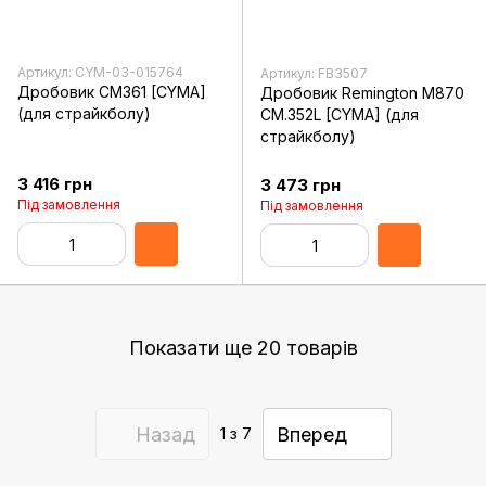
Артикул: CYM-03-015764
Артикул: FB3507
Дробовик CM361 [CYMA]
Дробовик Remington M870
(для страйкболу)
CM.352L [CYMA] (для
страйкболу)
3 416 грн
3 473 грн
Під замовлення
Під замовлення
Показати ще 20 товарів
Назад
Вперед
1
з 7