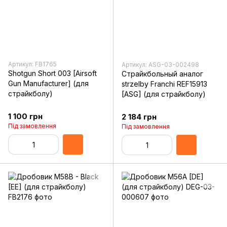
Артикул: FB1765
Артикул: ASG-03-002498
Shotgun Short 003 [Airsoft
Страйкбольный аналог
Gun Manufacturer] (для
strzelby Franchi REF15913
страйкболу)
[ASG] (для страйкболу)
1 100 грн
2 184 грн
Під замовлення
Під замовлення