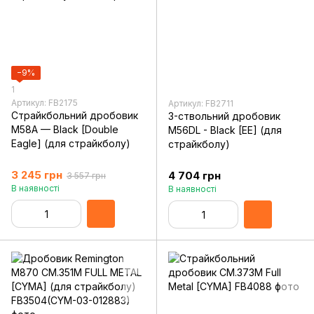
−9%
1
Артикул: FB2175
Артикул: FB2711
Страйкбольний дробовик
3-ствольний дробовик
M58A — Black [Double
M56DL - Black [EE] (для
Eagle] (для страйкболу)
страйкболу)
3 245 грн
4 704 грн
3 557 грн
В наявності
В наявності