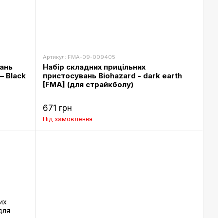
Артикул: FMA-09-009405
ань
Набір складних прицільних
— Black
пристосувань Biohazard - dark earth
[FMA] (для страйкболу)
671 грн
Під замовлення