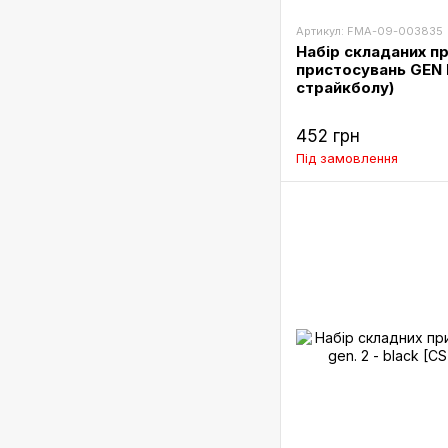
Артикул: FMA-09-003835
Набір складаних п
пристосувань GEN I
страйкболу)
452 грн
Під замовлення