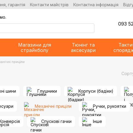
ня, гарантія
Контакти майстрів
Контактна інформація
Відг
мо.
093 52
Магазини для
Тюнінг та
Такти
страйкболу
аксесуари
споряд
анічні приціли
Сорт
жні шини
Глушники
Корпуси (бадіки)
есуари
Механічні приціли
Ручки, рукоятки
Конверсія
Спускові гачки
Інше