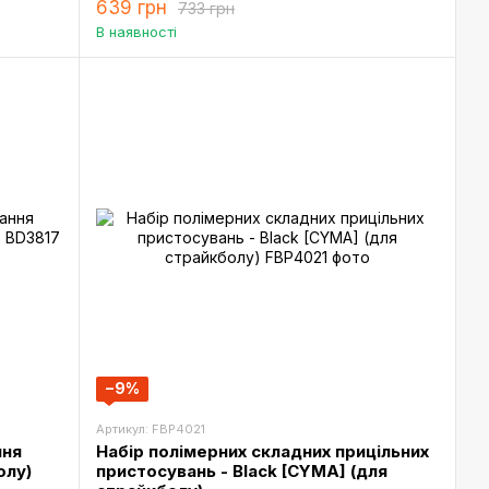
639 грн
733 грн
В наявності
−9%
Артикул: FBP4021
ння
Набір полімерних складних прицільних
олу)
пристосувань - Black [CYMA] (для