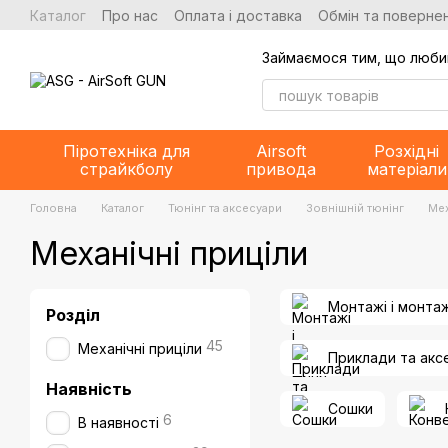
Перейти до основного контенту
Каталог
Про нас
Оплата і доставка
Обмін та повернен
Займаємося тим, що люби
Піротехніка для
Airsoft
Розхідні
страйкболу
привода
матеріали
Головна
Каталог
Тюнінг та аксесуари
Зовнішній тюнінг
Мех
Механічні приціли
Монтажі і монта
Розділ
45
Механічні приціли
Приклади та акс
Наявність
Сошки
6
В наявності