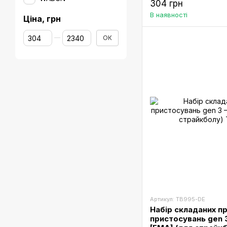
304 грн
В наявності
Ціна, грн
Від Ціна, грн
До Ціна, грн
ОК
Артикул: TB995-DE
Набір складаних п
пристосувань gen 3