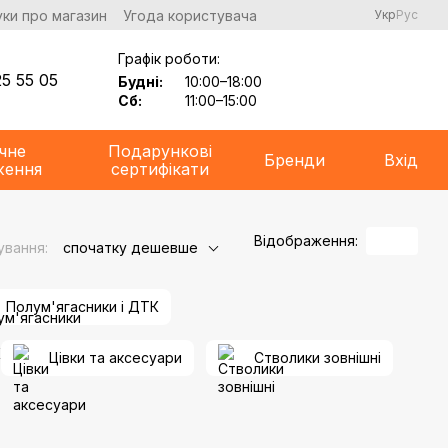
уки про магазин
Угода користувача
Укр
Рус
Графік роботи:
5 55 05
Будні:
10:00–18:00
Сб:
11:00–15:00
чне
Подарункові
Бренди
Вхід
ження
сертифікати
Відображення:
ування:
спочатку дешевше
Полум'ягасники і ДТК
Цівки та аксесуари
Стволики зовнішні