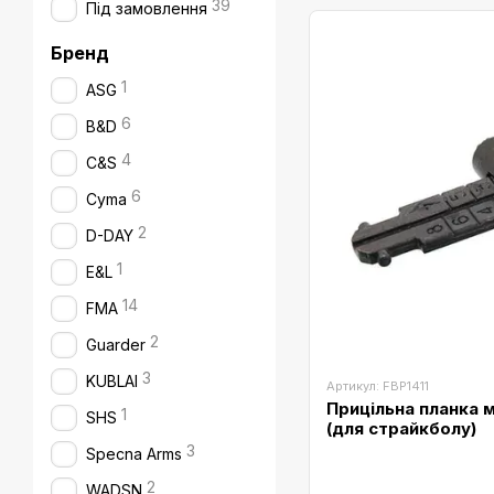
39
Під замовлення
Бренд
1
ASG
6
B&D
4
C&S
6
Cyma
2
D-DAY
1
E&L
14
FMA
2
Guarder
3
KUBLAI
Артикул: FBP1411
Прицільна планка 
1
SHS
(для страйкболу)
3
Specna Arms
2
WADSN