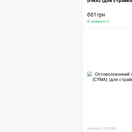
[FMA] (для страйк
661 грн
В наявності
Артикул: FBP2186