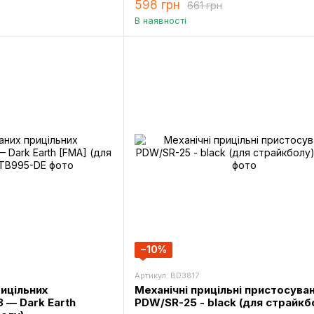
598 грн
661 грн
В наявності
−10%
Артикул: BD3817
рицільних
Механічні прицільні пристосува
 — Dark Earth
PDW/SR-25 - black (для страйкб