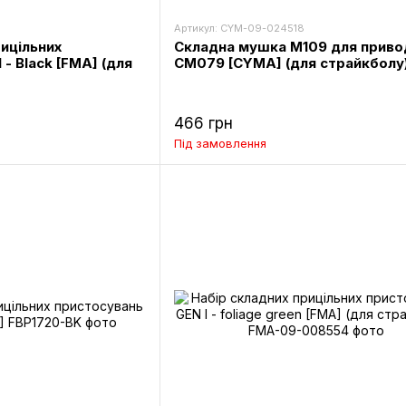
Артикул: CYM-09-024518
рицільних
Складна мушка M109 для приво
 - Black [FMA] (для
CM079 [CYMA] (для страйкболу
466 грн
Під замовлення