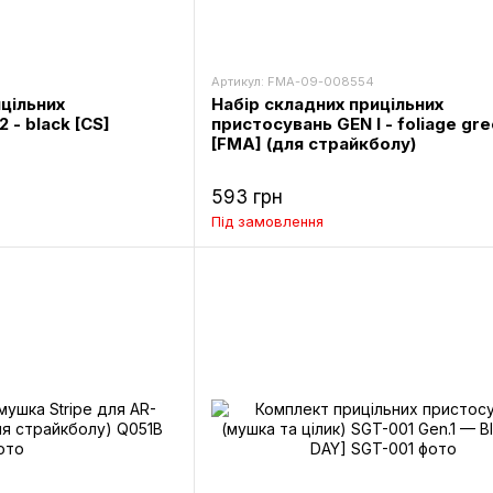
Артикул: FMA-09-008554
цільних
Набір складних прицільних
 - black [CS]
пристосувань GEN I - foliage gr
[FMA] (для страйкболу)
593 грн
Під замовлення