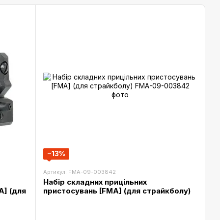
−13%
Артикул: FMA-09-003842
Набір складних прицільних
A] (для
пристосувань [FMA] (для страйкболу)