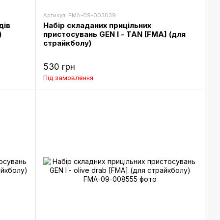
Артикул: FMA-09-003839
дів
Набір складаних прицільних
)
пристосувань GEN I - TAN [FMA] (для
страйкболу)
530 грн
Під замовлення