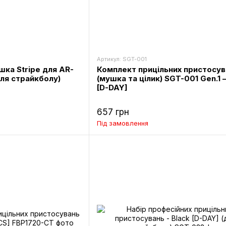
Артикул: SGT-001
ка Stripe для AR-
Комплект прицільних пристосув
для страйкболу)
(мушка та цілик) SGT-001 Gen.1 
[D-DAY]
657 грн
Під замовлення