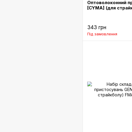
Оптоволоконний пр
[CYMA] (для страй
343 грн
Під замовлення