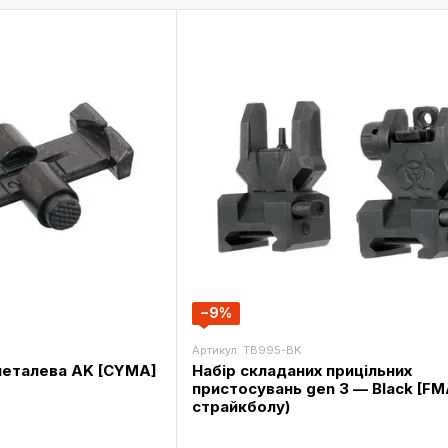
−9%
Артикул: TB995-BK
металева AK [CYMA]
Набір складаних прицільних
пристосувань gen 3 — Black [FM
страйкболу)