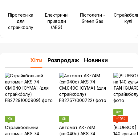
Піротехніка
Електричні
Пістолети -
Страйкбол
для
приводи
Green Gas
кулі
страйкболу
(AEG)
Хіти
Розпродаж
Новинки
Хіт
Хіт
Хіт
−10%
Страйкбольний
Автомат АК-74М
[BLUEBOX] 
автомат AKS 74
(cm040c) AKS 74
140 кульок