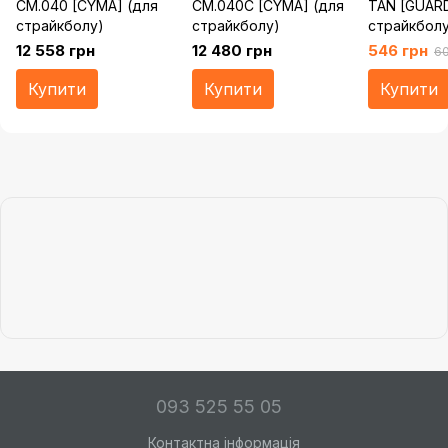
CM.040 [CYMA] (для
CM.040C [CYMA] (для
TAN [GUARD
страйкболу)
страйкболу)
страйкболу
12 558 грн
12 480 грн
546 грн
60
Купити
Купити
Купити
093 525 55 05
Контактна інформація