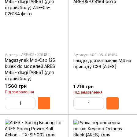
Артикул: ARE-05-026184
Артикул: ARE-05-018184
Magazynek Mid-Cap 125
Гніздо для магазинів M4 на
kulek do моделей ARES
приводу G36 [ARES]
M45 - długi [ARES] (для
страйкболу)
1 560 грн
1 716 грн
Під замовлення
Під замовлення