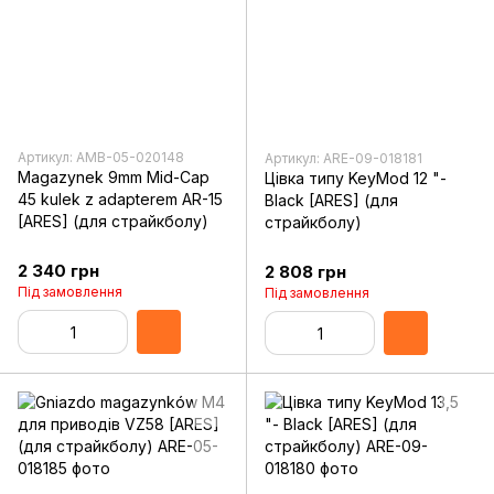
Артикул: AMB-05-020148
Артикул: ARE-09-018181
Magazynek 9mm Mid-Cap
Цівка типу KeyMod 12 "-
45 kulek z adapterem AR-15
Black [ARES] (для
[ARES] (для страйкболу)
страйкболу)
2 340 грн
2 808 грн
Під замовлення
Під замовлення