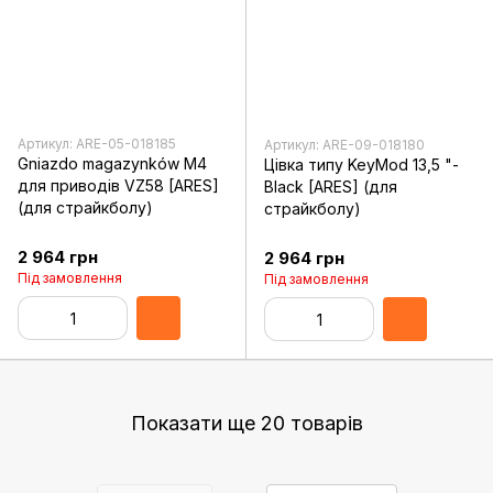
Артикул: ARE-05-018185
Артикул: ARE-09-018180
Gniazdo magazynków M4
Цівка типу KeyMod 13,5 "-
для приводів VZ58 [ARES]
Black [ARES] (для
(для страйкболу)
страйкболу)
2 964 грн
2 964 грн
Під замовлення
Під замовлення
Показати ще 20 товарів