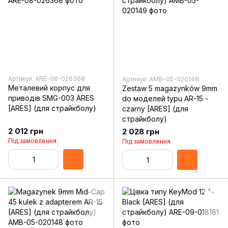
Артикул: ARE-08-026368
Артикул: AMB-05-020149
Металевий корпус для
Zestaw 5 magazynków 9mm
приводів SMG-003 ARES
do моделей typu AR-15 -
[ARES] (для страйкболу)
czarny [ARES] (для
страйкболу)
2 012 грн
2 028 грн
Під замовлення
Під замовлення