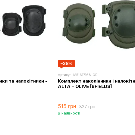
−38%
Артикул: M51617168-OD
ки та налокітники -
Комплект наколінники і налокіт
ALTA – OLIVE [8FIELDS]
515 грн
827 грн
В наявності