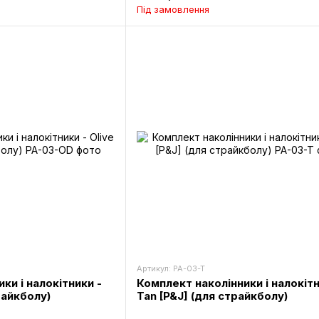
Під замовлення
Артикул: PA-03-T
ки і налокітники -
Комплект наколінники і налокітн
райкболу)
Tan [P&J] (для страйкболу)