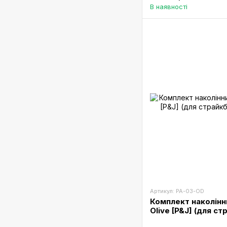
В наявності
Артикул: PA-03-OD
Комплект наколінни
Olive [P&J] (для ст