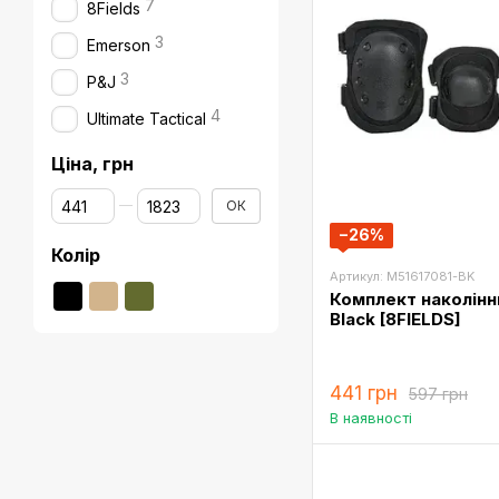
7
8Fields
3
Emerson
3
P&J
4
Ultimate Tactical
Ціна, грн
Від Ціна, грн
До Ціна, грн
ОК
−26%
Колір
Артикул: M51617081-BK
Комплект наколінни
Black [8FIELDS]
441 грн
597 грн
В наявності