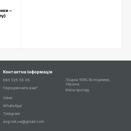
ики –
лу)
Контактна інформація
093 525 55 05
Луцька 158б, Володимир,
Україна
Передзвонити вам?
Мапа проїзду
Viber
WhatsApp
Telegram
asg.net.ua@gmail.com