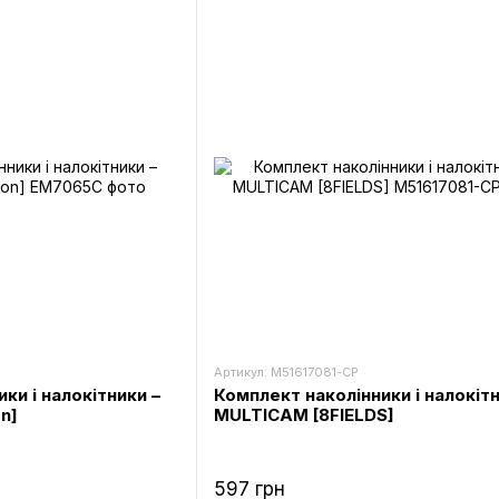
Артикул: M51617081-CP
ки і налокітники –
Комплект наколінники і налокітн
n]
MULTICAM [8FIELDS]
597 грн