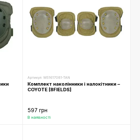
Артикул: M51617081-TAN
ники
Комплект наколінники і налокітники –
COYOTE [8FIELDS]
597 грн
В наявності