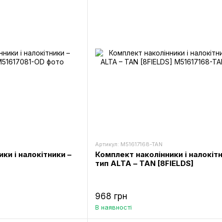
Артикул: M51617168-TAN
ки і налокітники –
Комплект наколінники і налокіт
тип ALTA – TAN [8FIELDS]
968 грн
В наявності