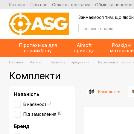
Перейти до основного контенту
Каталог
Про нас
Оплата і доставка
Обмін та повернен
Займаємося тим, що люби
Піротехніка для
Airsoft
Розхідні
страйкболу
привода
матеріали
Головна
Каталог
Тактичне спорядження
Наколінники і налокіт
Комплекти
Комплекти
Наявність
7
В наявності
10
Під замовлення
Бренд