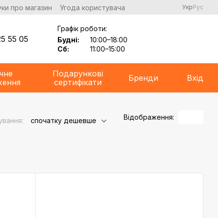
уки про магазин
Угода користувача
Укр
Рус
Графік роботи:
5 55 05
Будні:
10:00–18:00
Сб:
11:00–15:00
чне
Подарункові
Бренди
Вхід
ження
сертифікати
Відображення:
ування:
спочатку дешевше