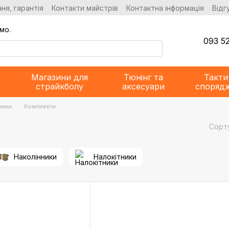
ня, гарантія
Контакти майстрів
Контактна інформація
Відг
мо.
093 52
Магазини для
Тюнінг та
Такти
страйкболу
аксесуари
споряд
ники
Комплекти
Сорт
Наколінники
Налокітники