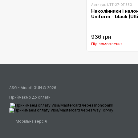
Артикул: UTT-27-011550
Наколінники і нало
Uniform - black [Ult
936 грн
Під замовлення
ASG - Airsoft GUN © 2026
Приймаємо до оплати
Мобільна версія