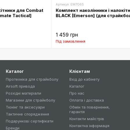
Артикул: EM7065
кітники для Combat
Комплект наколінники і налокітн
imate Tactical]
BLACK [Emerson] (для страйкбо
1 459 грн
Під замовлення
Каталог
Клієнтам
Піротехніка для страйкболу
Вхід до кабінету
Airsoft привода
Каталог
Розхідні матеріали
Про нас
Магазини для страйкболу
Оплата і доставка
Тюнінг та аксесуари
Обмін та повернення,
гарантія
Тактичне спорядження
Контакти майстрів
Подарункові сертифікати
Контактна інформація
Бренди