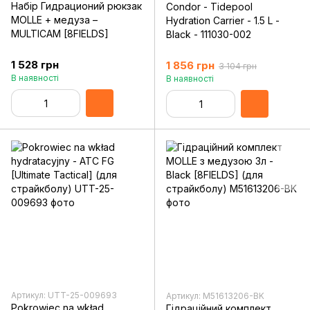
Набір Гидрационий рюкзак
Condor - Tidepool
MOLLE + медуза –
Hydration Carrier - 1.5 L -
MULTICAM [8FIELDS]
Black - 111030-002
1 528 грн
1 856 грн
3 104 грн
В наявності
В наявності
Артикул: UTT-25-009693
Артикул: M51613206-BK
Pokrowiec na wkład
Гідраційний комплект