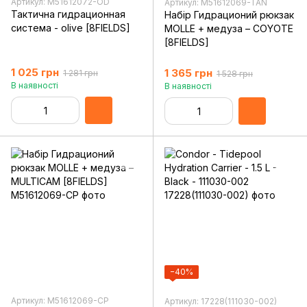
Артикул: M51612072-OD
Артикул: M51612069-TAN
Тактична гидрационная
Набір Гидрационий рюкзак
система - olive [8FIELDS]
MOLLE + медуза – COYOTE
[8FIELDS]
1 025 грн
1 365 грн
1 281 грн
1 528 грн
В наявності
В наявності
−40%
Артикул: M51612069-CP
Артикул: 17228(111030-002)