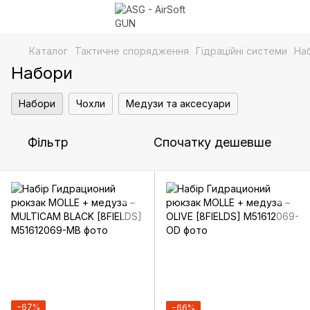
Каталог
Тактичне спорядження
Гідраційні системи
На
Набори
Набори
Чохли
Медузи та аксесуари
Фільтр
Спочатку дешевше
−67%
−66%