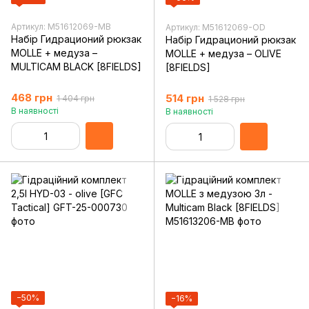
Артикул: M51612069-MB
Артикул: M51612069-OD
Набір Гидрационий рюкзак
Набір Гидрационий рюкзак
MOLLE + медуза –
MOLLE + медуза – OLIVE
MULTICAM BLACK [8FIELDS]
[8FIELDS]
468 грн
514 грн
1 404 грн
1 528 грн
В наявності
В наявності
−50%
−16%