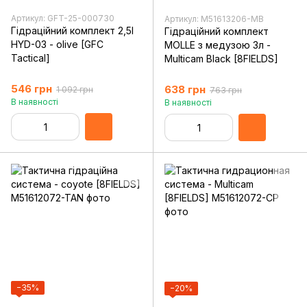
Артикул: GFT-25-000730
Артикул: M51613206-MB
Гідраційний комплект 2,5l
Гідраційний комплект
HYD-03 - olive [GFC
MOLLE з медузою 3л -
Tactical]
Multicam Black [8FIELDS]
546 грн
638 грн
1 092 грн
763 грн
В наявності
В наявності
−35%
−20%