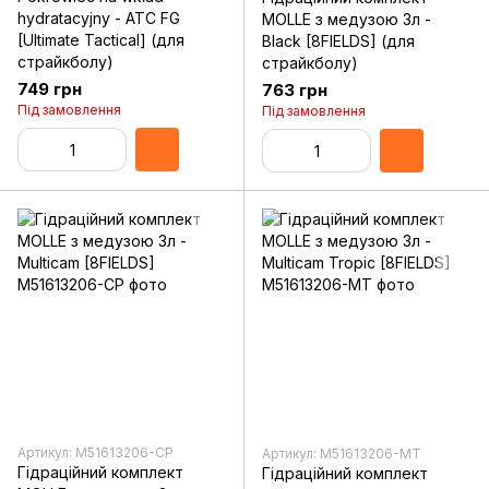
hydratacyjny - ATC FG
MOLLE з медузою 3л -
[Ultimate Tactical] (для
Black [8FIELDS] (для
страйкболу)
страйкболу)
749 грн
763 грн
Під замовлення
Під замовлення
Артикул: M51613206-CP
Артикул: M51613206-MT
Гідраційний комплект
Гідраційний комплект