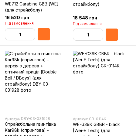
WE712 Carabine GBB [WE]
страйкболу)
(для страйкболу)
16 520 грн
18 548 грн
Під замовлення
Під замовлення
Артикул: DBY-03-031928
Артикул: GR-0114K
Страйкбольна гвинтівка
WE-G39K GBBR - black
Kar98k (спрингова) -
[Wei-E Tech] (для