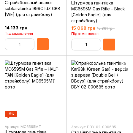
Страйкбольный аналог
Штурмова гвинтівка
subkarabinka 999C IdZ GBB
MC6595M Gas Rifle – Black
[WE] (для страйкболу)
[Golden Eagle] (для
страйкболу)
14 133 грн
15 068 грн
15 861 грн
Під замовлення
Під замовлення
−5%
Артикул: MC6595MT
Артикул: DBY-02-000685
Штурмова гвинтівка
Страйкбольна гвинтівка