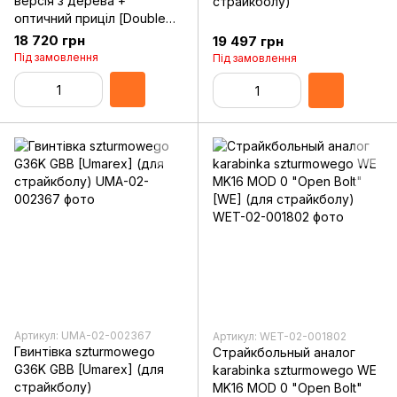
версія з дерева +
страйкболу)
оптичний приціл [Double
Bell / DBoys] (для
18 720 грн
19 497 грн
страйкболу)
Під замовлення
Під замовлення
Артикул: UMA-02-002367
Артикул: WET-02-001802
Гвинтівка szturmowego
Страйкбольный аналог
G36K GBB [Umarex] (для
karabinka szturmowego WE
страйкболу)
MK16 MOD 0 "Open Bolt"