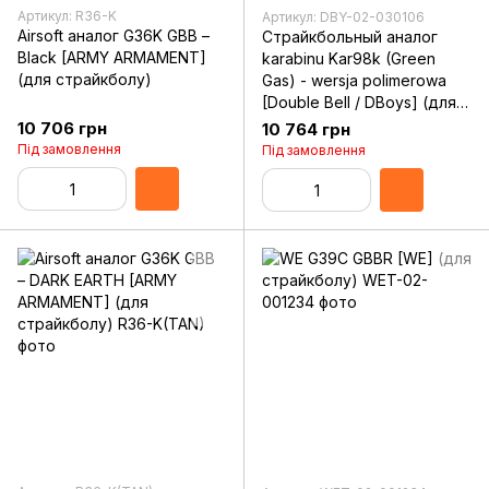
Артикул: R36-K
Артикул: DBY-02-030106
Airsoft аналог G36K GBB –
Страйкбольный аналог
Black [ARMY ARMAMENT]
karabinu Kar98k (Green
(для страйкболу)
Gas) - wersja polimerowa
[Double Bell / DBoys] (для
страйкболу)
10 706 грн
10 764 грн
Під замовлення
Під замовлення