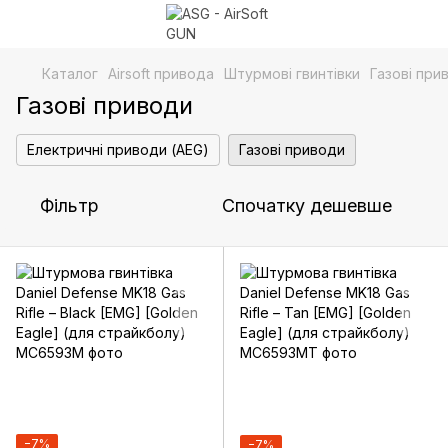
Каталог
Airsoft привода
Штурмові гвинтівки
Газові при
Газові приводи
Електричні приводи (AEG)
Газові приводи
Фільтр
Спочатку дешевше
−7%
−7%