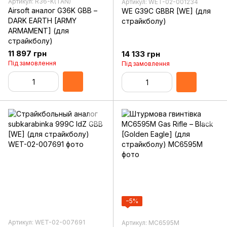
Артикул: R36-K(TAN)
Артикул: WET-02-001234
Airsoft аналог G36K GBB –
WE G39C GBBR [WE] (для
DARK EARTH [ARMY
страйкболу)
ARMAMENT] (для
страйкболу)
11 897 грн
14 133 грн
Під замовлення
Під замовлення
−5%
Артикул: WET-02-007691
Артикул: MC6595M