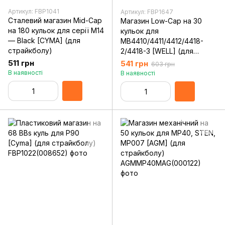
Артикул: FBP1041
Артикул: FBP1647
Сталевий магазин Mid-Cap
Магазин Low-Cap на 30
на 180 кульок для серії M14
кульок для
— Black [CYMA] (для
MB4410/4411/4412/4418-
страйкболу)
2/4418-3 [WELL] (для
страйкболу)
511 грн
541 грн
603 грн
В наявності
В наявності