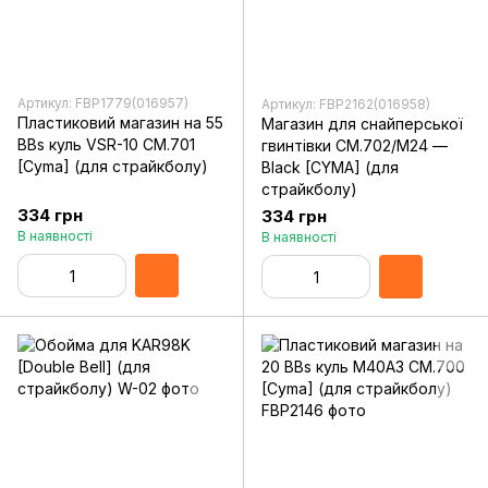
Артикул: FBP1779(016957)
Артикул: FBP2162(016958)
Пластиковий магазин на 55
Магазин для снайперської
BBs куль VSR-10 CM.701
гвинтівки CM.702/M24 —
[Cyma] (для страйкболу)
Black [CYMA] (для
страйкболу)
334 грн
334 грн
В наявності
В наявності