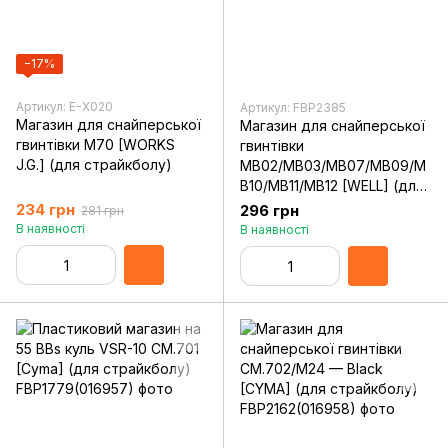
−17%
Артикул: E-X020
Артикул: FBP2385
Магазин для снайперської
Магазин для снайперської
гвинтівки M70 [WORKS
гвинтівки
J.G.] (для страйкболу)
MB02/MB03/MB07/MB09/M
B10/MB11/MB12 [WELL] (для
страйкболу)
234 грн
296 грн
281 грн
В наявності
В наявності