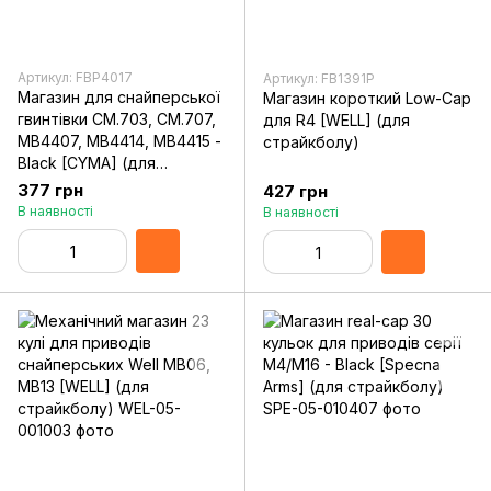
Артикул: FBP4017
Артикул: FB1391P
Магазин для снайперської
Магазин короткий Low-Cap
гвинтівки CM.703, CM.707,
для R4 [WELL] (для
MB4407, MB4414, MB4415 -
страйкболу)
Black [CYMA] (для
страйкболу)
377 грн
427 грн
В наявності
В наявності