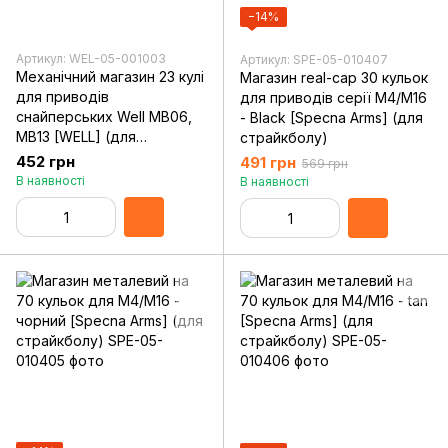
−14%
Артикул: WEL-05-001003
Артикул: SPE-05-010407
Механічний магазин 23 кулі
Магазин real-cap 30 кульок
для приводів
для приводів серії M4/M16
снайперських Well MB06,
- Black [Specna Arms] (для
MB13 [WELL] (для
страйкболу)
страйкболу)
452 грн
491 грн
569 грн
В наявності
В наявності