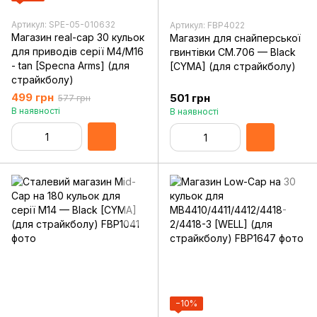
Артикул: SPE-05-010632
Артикул: FBP4022
Магазин real-cap 30 кульок
Магазин для снайперської
для приводів серії M4/M16
гвинтівки CM.706 — Black
- tan [Specna Arms] (для
[CYMA] (для страйкболу)
страйкболу)
499 грн
501 грн
577 грн
В наявності
В наявності
−10%