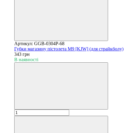
Артикул: GGB-0304P-68
Губки магазину пістолета M9 [KJW] (для страйкболу)
343 грн
В наявності