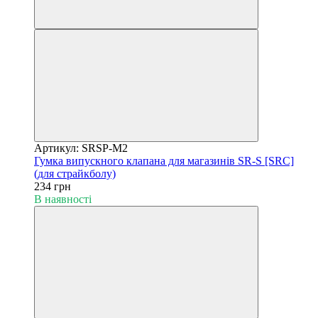
Артикул: SRSP-M2
Гумка випускного клапана для магазинів SR-S [SRC]
(для страйкболу)
234 грн
В наявності