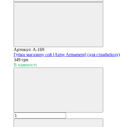
Артикул: A-169
Губки магазину colt [Army Armament] (для страйкболу)
349 грн
В наявності