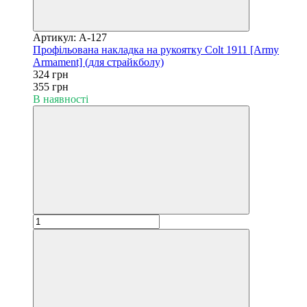
Артикул: A-127
Профільована накладка на рукоятку Colt 1911 [Army
Armament] (для страйкболу)
324 грн
355 грн
В наявності