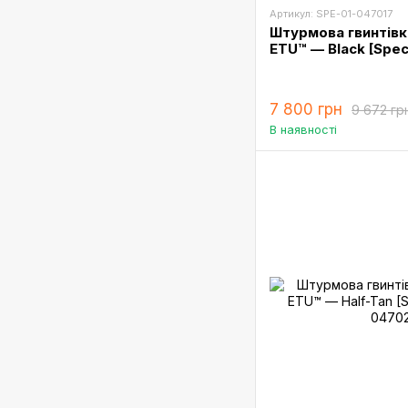
Артикул: SPE-01-047017
Штурмова гвинтівк
ETU™ — Black [Spe
7 800 грн
9 672 гр
В наявності