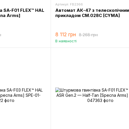
Артикул: FB2366
а SA-F01 FLEX™ HAL
Автомат АК-47 з телескопічни
cna Arms]
прикладом CM.028C [CYMA]
8 112 грн
н
8 268 грн
В наявності