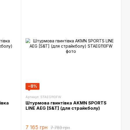
−8%
Артикул: STAEG110FW
івка
Штурмова гвинтівка AKMN SPORTS
LINE AEG [S&T] (для страйкболу)
7 165 грн
7 789 грн