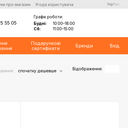
уки про магазин
Угода користувача
Укр
Рус
Графік роботи:
5 55 05
Будні:
10:00–18:00
Сб:
11:00–15:00
чне
Подарункові
Бренди
Вхід
ження
сертифікати
Відображення:
ування:
спочатку дешевше