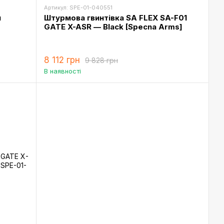
Артикул: SPE-01-040551
м
Штурмова гвинтівка SA FLEX SA-F01
GATE X-ASR — Black [Specna Arms]
8 112 грн
9 828 грн
В наявності