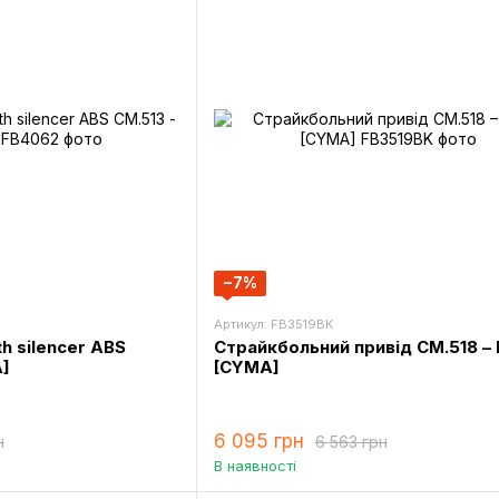
−7%
Артикул: FB3519BK
h silencer ABS
Страйкбольний привід CM.518 – 
A]
[CYMA]
6 095 грн
н
6 563 грн
В наявності