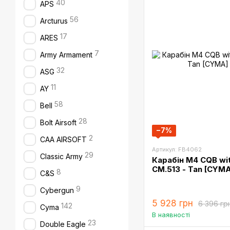
40
APS
56
Arcturus
17
ARES
7
Army Armament
32
ASG
11
AY
58
Bell
28
Bolt Airsoft
−7%
2
CAA AIRSOFT
Артикул: FB4062
29
Classic Army
Карабін M4 CQB wit
CM.513 - Tan [CYM
8
C&S
9
Cybergun
5 928 грн
6 396 гр
142
Cyma
В наявності
23
Double Eagle