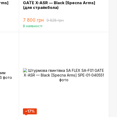
rms]
GATE X-ASR — Black [Specna Arms]
(для страйкбола)
7 800 грн
9 828 грн
В наявності
−17%