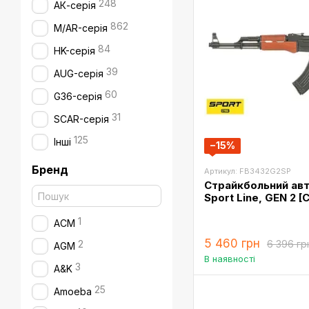
248
АК-серія
862
M/AR-серія
84
HK-серія
39
AUG-серія
60
G36-серія
31
SCAR-серія
125
Інші
−15%
Бренд
Артикул: FB3432G2SP
Страйкбольний ав
Sport Line, GEN 2 
1
ACM
5 460 грн
6 396 гр
2
AGM
В наявності
3
A&K
25
Amoeba