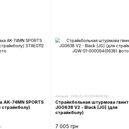
Артикул: JGW-01-000094(0638)
ка AK-74MN SPORTS
Страйкбольная штурмова гвинт
я страйкболу)
JG0638 V2 - Black [JG] (для
страйкболу)
7 005 грн
н