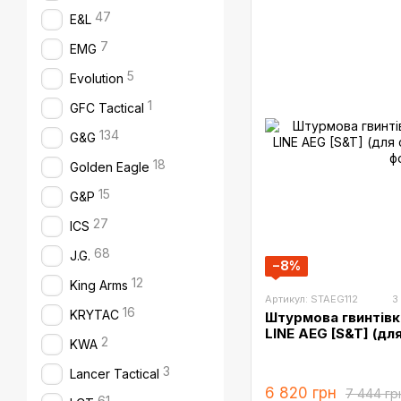
47
E&L
7
EMG
5
Evolution
1
GFC Tactical
134
G&G
18
Golden Eagle
15
G&P
27
ICS
68
J.G.
−8%
12
King Arms
Артикул: STAEG112
3
16
KRYTAC
Штурмова гвинтів
LINE AEG [S&T] (дл
2
KWA
3
Lancer Tactical
6 820 грн
7 444 гр
61