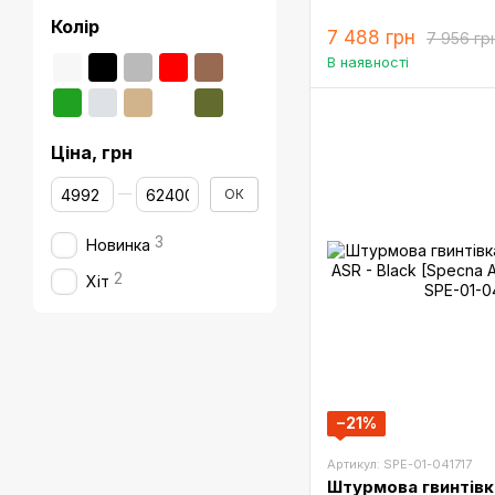
Колір
7 488 грн
7 956 гр
В наявності
Ціна, грн
Від Ціна, грн
До Ціна, грн
ОК
3
Новинка
2
Хіт
−21%
Артикул: SPE-01-041717
Штурмова гвинтівк