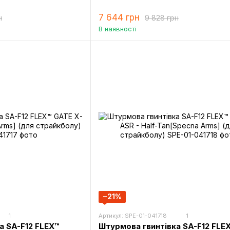
7 644 грн
н
9 828 грн
В наявності
−21%
1
Артикул: SPE-01-041718
1
а SA-F12 FLEX™
Штурмова гвинтівка SA-F12 FLE