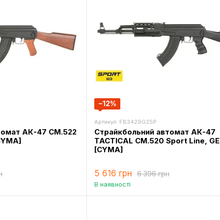
−12%
Артикул: FB3429G2SP
томат АК-47 CM.522
Страйкбольний автомат АК-47
[CYMA]
TACTICAL CM.520 Sport Line, GE
[CYMA]
5 616 грн
н
6 396 грн
В наявності