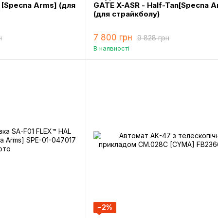
 [Specna Arms] (для
GATE X-ASR - Half-Tan[Specna A
(для страйкболу)
7 800 грн
н
9 828 грн
В наявності
−2%