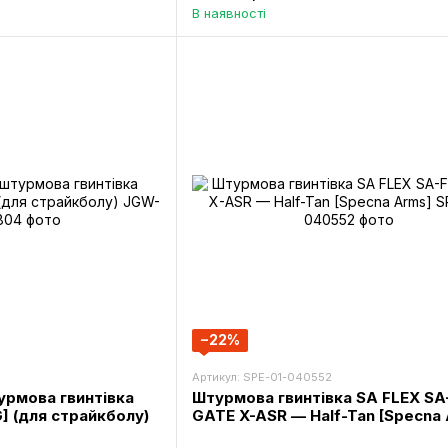
В наявності
−22%
Артикул: SPE-01-040552
рмова гвинтівка
Штурмова гвинтівка SA FLEX SA
G] (для страйкболу)
GATE X-ASR — Half-Tan [Specna