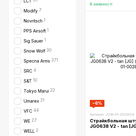
LCT
В наявності
7
Modify
1
Novritsch
1
PPS Airsoft
1
Sig Sauer
30
Snow Wolf
371
Specna Arms
4
SRC
10
S&T
22
Tokyo Marui
21
Umarex
−6%
44
VFC
Артикул: JGW-01-002804
27
Страйкбольная шту
WE
JG0638 V2 - tan [J
2
WELL