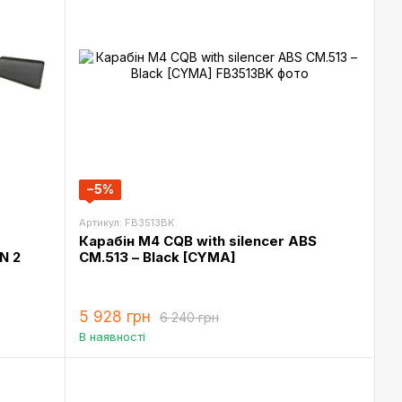
−5%
Артикул: FB3513BK
Карабін M4 CQB with silencer ABS
N 2
CM.513 – Black [CYMA]
5 928 грн
6 240 грн
В наявності