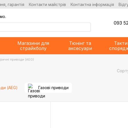
ня, гарантія
Контакти майстрів
Контактна інформація
Відг
мо.
093 52
Магазини для
Тюнінг та
Такти
страйкболу
аксесуари
споряд
тричні приводи (AEG)
Сорт
оди (AEG)
Газові приводи