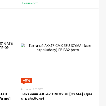
В наявності
−9%
Артикул: FB1882
-F01
Тактичий АК-47 CM.028U [CYMA] (для
 Arms]
страйкболу)