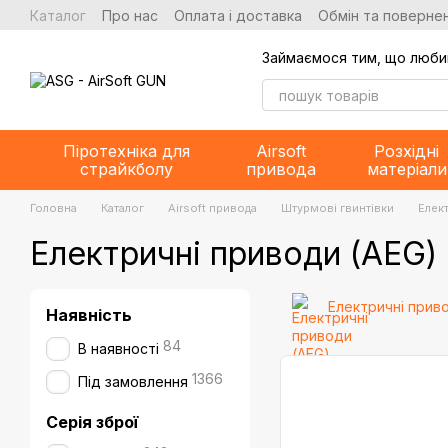
Перейти до основного контенту
Каталог
Про нас
Оплата і доставка
Обмін та повернен
Займаємося тим, що люби
Піротехніка для
Airsoft
Розхідні
страйкболу
привода
матеріали
Головна
Каталог
Airsoft привода
Штурмові гвинтівки
Елек
Електричні приводи (AEG)
Електричні прив
Наявність
84
В наявності
1366
Під замовлення
Серія зброї