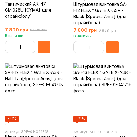
Тактический АК-47
Штурмовая винтовка SA-
CM.028U [CYMA] (для
F12 FLEX™ GATE X-ASR -
страйкболу)
Black [Specna Arms] (для
страйкбола)
7 800 грн
7 800 грн
8 580 грн
9 828 грн
В наличии
В наличии
−21%
−21%
1
Артикул: SPE-01-041718
Артикул: SPE-01-041719