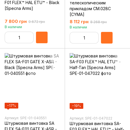
F01 FLEX™ HAL ETU™ - Black
телескопическим
[Specna Arms]
прикладом CM.028C
[CYMA]
7 800 грн
8 112 грн
9 672 грн
8 268 грн
В наличии
В наличии
−17%
−19%
Артикул: SPE-01-040551
Артикул: SPE-01-047022
Штурмовая винтовка SA
Штурмовая винтовка SA-
FLEX SA-F01 GATE X-ASR -
F03 FLEX™ HAL ETU™ - Half-