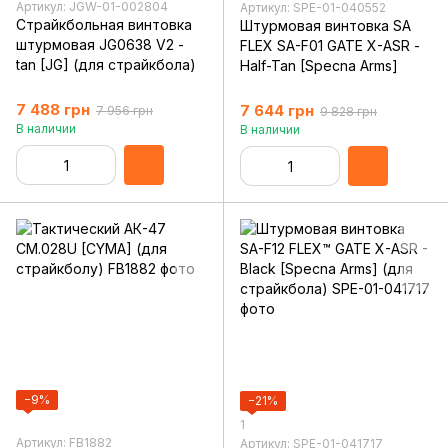
Артикул: JGW-01-002804
Артикул: SPE-01-040552
Страйкбольная винтовка
Штурмовая винтовка SA
штурмовая JG0638 V2 -
FLEX SA-F01 GATE X-ASR -
tan [JG] (для страйкбола)
Half-Tan [Specna Arms]
7 488 грн
7 644 грн
7 956 грн
9 828 грн
В наличии
В наличии
−9%
−21%
1
Артикул: FB1882
Артикул: SPE-01-041717