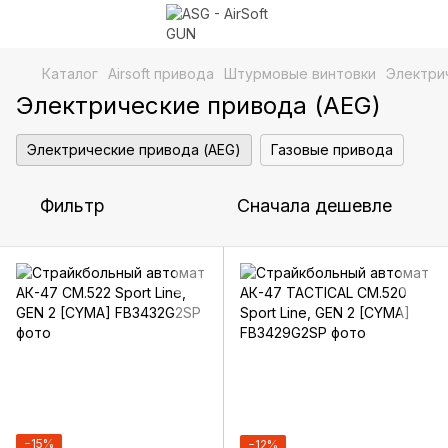
Каталог
Airsoft привода
Штурмовые винтовки
Электри
Электрические привода (AEG)
Электрические привода (AEG)
Газовые привода
Фильтр
Сначала дешевле
−15%
−12%