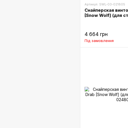
Артикул: SWL-03-021805
Снайперская винто
[Snow Wolf] (для с
4 664 грн
Під замовлення