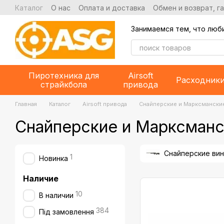
Перейти к основному контенту
Каталог
О нас
Оплата и доставка
Обмен и возврат, г
Занимаемся тем, что люб
Пиротехника для
Airsoft
Расходник
страйкбола
привода
Главная
Каталог
Airsoft привода
Снайперские и Марксмански
Снайперские и Марксманс
Снайперские вин
1
Новинка
Наличие
10
В наличии
384
Під замовлення