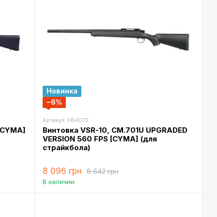
Новинка
−6%
Артикул: FB4072
[CYMA]
Винтовка VSR-10, CM.701U UPGRADED
VERSION 560 FPS [CYMA] (для
страйкбола)
8 096 грн
8 642 грн
В наличии