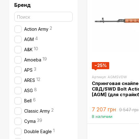
Бренд
2
Action Army
4
AGM
10
A&K
19
Amoeba
−25%
3
APS
Артикул: AGMSVDW
12
ARES
Спринговая снайпе
СВД/SWD Bolt Acti
8
ASG
[AGM] (для страйк
6
Bell
7 207 грн
9 547 гр
2
Classic Army
В наличии
39
Cyma
1
Double Eagle