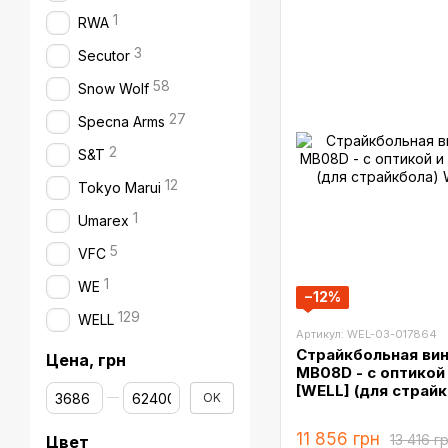
1
RWA
3
Secutor
58
Snow Wolf
27
Specna Arms
2
S&T
12
Tokyo Marui
1
Umarex
5
VFC
1
WE
−12%
129
WELL
Артикул: WEL-03-017864
Страйкбольная вин
Цена, грн
MB08D - с оптикой 
От Цена, грн
До Цена, грн
[WELL] (для страйк
OK
11 856 грн
13 416 г
Цвет