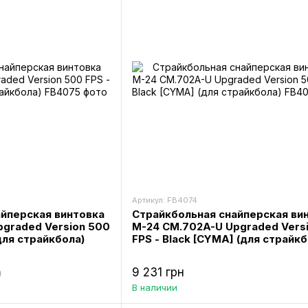
Артикул: FB4074
йперская винтовка
Страйкбольная снайперская ви
graded Version 500
М-24 CM.702A-U Upgraded Vers
для страйкбола)
FPS - Black [CYMA] (для страйкб
9 231 грн
н
В наличии