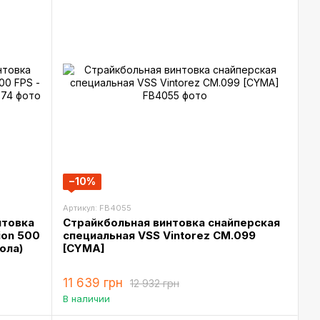
−10%
Артикул: FB4055
нтовка
Страйкбольная винтовка снайперская
ion 500
специальная VSS Vintorez CM.099
ола)
[CYMA]
11 639 грн
12 932 грн
В наличии