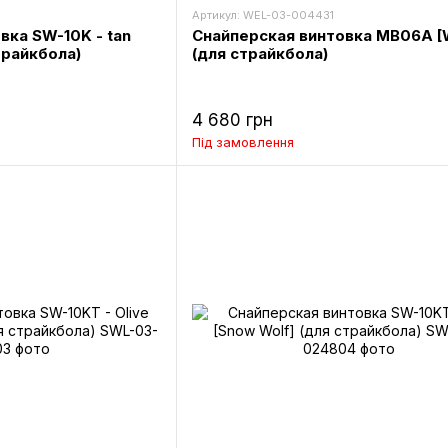
Артикул: WEL-03-004431
вка SW-10K - tan
Снайперская винтовка MB06A [
трайкбола)
(для страйкбола)
4 680 грн
Під замовлення