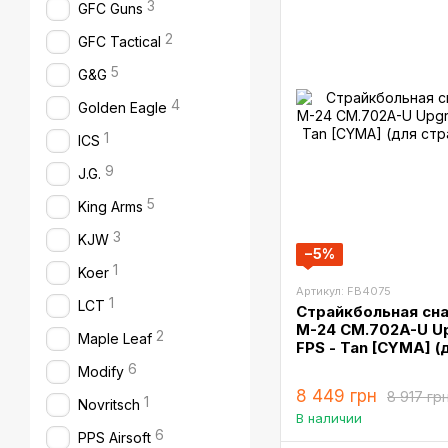
3
GFC Guns
2
GFC Tactical
5
G&G
4
Golden Eagle
1
ICS
9
J.G.
5
King Arms
3
KJW
−5%
1
Koer
Артикул: FB4075
1
LCT
Страйкбольная сна
М-24 CM.702A-U Up
2
Maple Leaf
FPS - Tan [CYMA] (
6
Modify
8 449 грн
8 917 гр
1
Novritsch
В наличии
6
PPS Airsoft