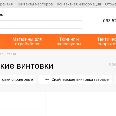
арантия
Контакты мастеров
Контактная информация
Отзыв
им.
093 52
Магазины для
Тюнинг и
Тактиче
и
страйкбола
аксессуары
снаряже
е винтовки
кие винтовки
Сор
товки спринговые
Снайперские винтовки газовые