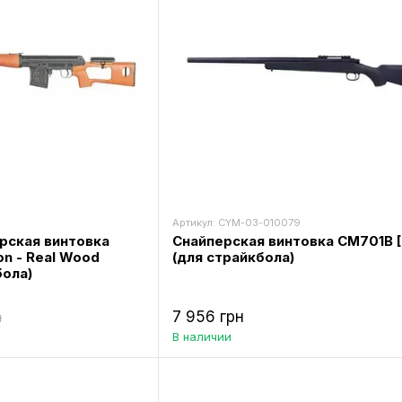
Артикул: CYM-03-010079
рская винтовка
Снайперская винтовка CM701B 
on - Real Wood
(для страйкбола)
бола)
7 956 грн
н
В наличии