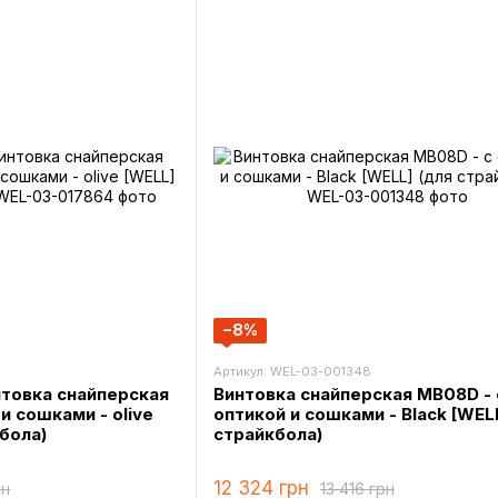
−8%
Артикул: WEL-03-001348
товка снайперская
Винтовка снайперская MB08D - 
и сошками - olive
оптикой и сошками - Black [WEL
бола)
страйкбола)
12 324 грн
рн
13 416 грн