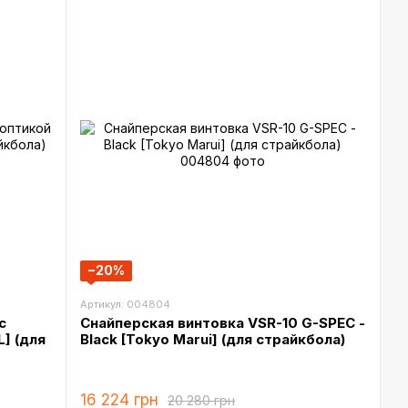
−20%
Артикул: 004804
с
Снайперская винтовка VSR-10 G-SPEC -
L] (для
Black [Tokyo Marui] (для страйкбола)
16 224 грн
20 280 грн