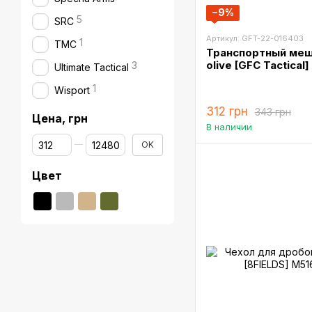
−9%
5
SRC
Артикул: GFT-22-016403
1
TMC
Транспортный мешо
olive [GFC Tactical]
3
Ultimate Tactical
1
Wisport
312 грн
343 грн
Цена, грн
В наличии
От Цена, грн
До Цена, грн
OK
Цвет