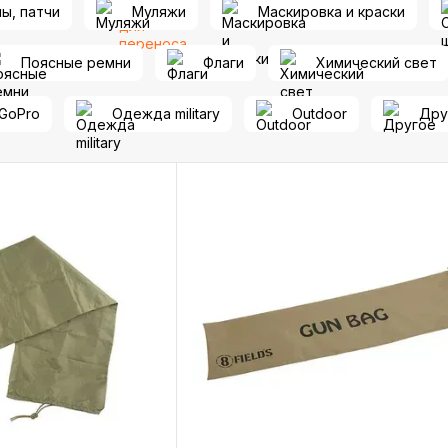
ы, патчи
Муляжи
Маскировка и краски
Поясные ремни
Флаги
Химический свет
GoPro
Одежда military
Outdoor
Дру