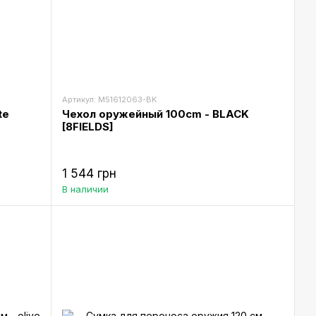
Артикул: M51612063-BK
te
Чехол оружейный 100cm - BLACK
[8FIELDS]
1 544 грн
В наличии