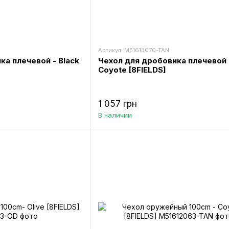
Артикул: M51613070-TAN
ка плечевой - Black
Чехол для дробовика плечевой 
Coyote [8FIELDS]
1 057 грн
В наличии