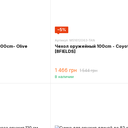
−5%
Артикул: M51612063-TAN
00cm- Olive
Чехол оружейный 100cm - Coyo
[8FIELDS]
1 466 грн
1 544 грн
В наличии