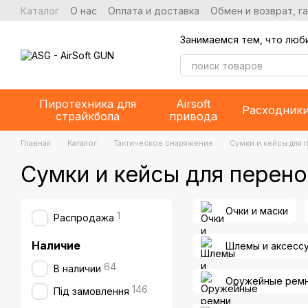
Перейти к основному контенту
Каталог
О нас
Оплата и доставка
Обмен и возврат, г
Занимаемся тем, что люб
Пиротехника для
Airsoft
Расходник
страйкбола
привода
Главная
Каталог
Тактическое снаряжение
Сумки и кейсы для 
Сумки и кейсы для перен
Очки и маски
1
Распродажа
Наличие
Шлемы и аксесс
64
В наличии
Оружейные ремн
146
Під замовлення