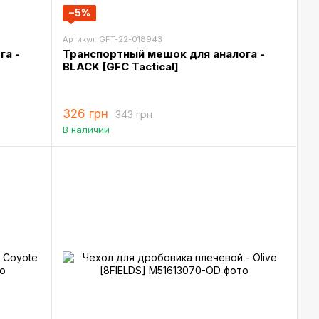
−5%
Артикул: GFT-22-018943
га -
Транспортный мешок для аналога -
BLACK [GFC Tactical]
326 грн
343 грн
В наличии