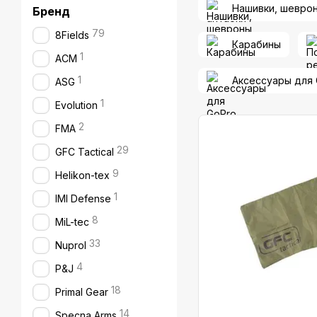
Нашивки, шеврон
Бренд
79
8Fields
Карабины
1
ACM
1
Аксессуары для 
ASG
1
Evolution
2
FMA
29
GFC Tactical
9
Helikon-tex
1
IMI Defense
8
MiL-tec
33
Nuprol
4
P&J
18
Primal Gear
14
Specna Arms