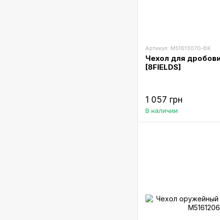
Артикул: M51613070-BK
Чехол для дробови
[8FIELDS]
1 057 грн
В наличии