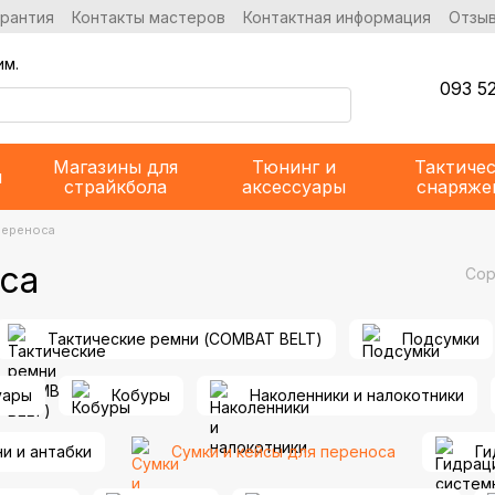
арантия
Контакты мастеров
Контактная информация
Отзыв
им.
093 52
Магазины для
Тюнинг и
Тактиче
и
страйкбола
аксессуары
снаряже
переноса
оса
Сор
Тактические ремни (COMBAT BELT)
Подсумки
уары
Кобуры
Наколенники и налокотники
и и антабки
Сумки и кейсы для переноса
Ги