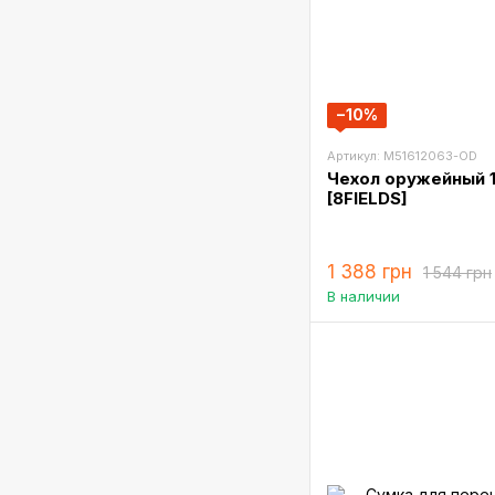
−10%
Артикул: M51612063-OD
Чехол оружейный 1
[8FIELDS]
1 388 грн
1 544 грн
В наличии