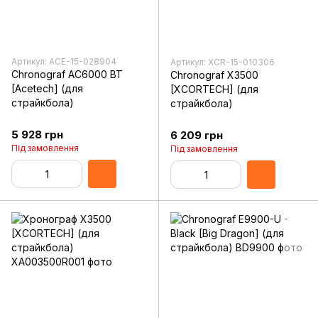
Артикул: ACE-15-028904
Артикул: XCR-15-010306
Chronograf AC6000 BT
Chronograf X3500
[Acetech] (для
[XCORTECH] (для
страйкбола)
страйкбола)
5 928 грн
6 209 грн
Під замовлення
Під замовлення