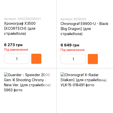
Артикул: XA003500R001
Артикул: BD9900
Хронограф X3500
Chronograf E9900-U - Black
[XCORTECH] (для
[Big Dragon] (для
страйкбола)
страйкбола)
6 273 грн
6 649 грн
Під замовлення
Під замовлення