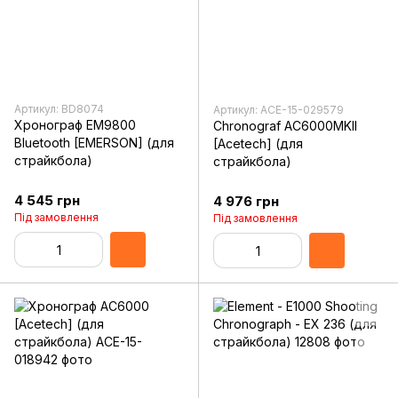
Артикул: BD8074
Артикул: ACE-15-029579
Хронограф EM9800
Chronograf AC6000MKII
Bluetooth [EMERSON] (для
[Acetech] (для
страйкбола)
страйкбола)
4 545 грн
4 976 грн
Під замовлення
Під замовлення