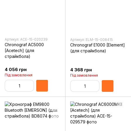
Артикул: ACE-15-020239
Артикул: ELM-15-008415
Chronograf AC5000
Chronograf E1000 [Element]
[Acetech] (для
(для страйкбола)
страйкбола)
4 056 грн
4 368 грн
Під замовлення
Під замовлення