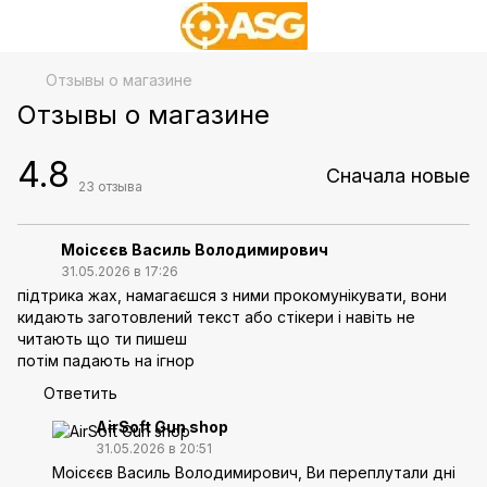
Отзывы о магазине
Отзывы о магазине
4.8
Сначала новые
23
отзыва
Моісєєв Василь Володимирович
31.05.2026 в 17:26
підтрика жах, намагаєшся з ними прокомунікувати, вони
кидають заготовлений текст або стікери і навіть не
читають що ти пишеш
потім падають на ігнор
Ответить
AirSoft Gun shop
31.05.2026 в 20:51
Моісєєв Василь Володимирович, Ви переплутали дні