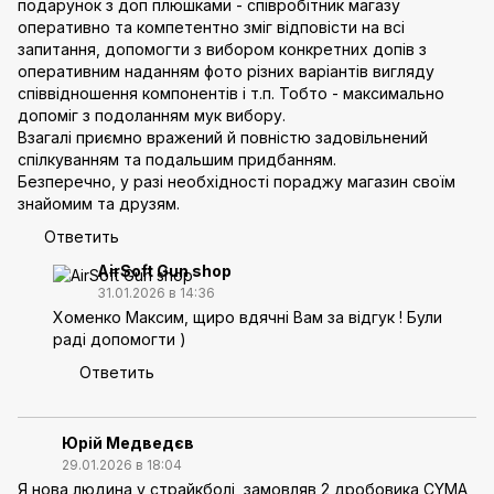
подарунок з доп плюшками - співробітник магазу
оперативно та компетентно зміг відповісти на всі
запитання, допомогти з вибором конкретних допів з
оперативним наданням фото різних варіантів вигляду
співвідношення компонентів і т.п. Тобто - максимально
допоміг з подоланням мук вибору.
Взагалі приємно вражений й повністю задовільнений
спілкуванням та подальшим придбанням.
Безперечно, у разі необхідності пораджу магазин своїм
знайомим та друзям.
Ответить
AirSoft Gun shop
31.01.2026 в 14:36
Хоменко Максим, щиро вдячні Вам за відгук ! Були
раді допомогти )
Ответить
Юрій Медведєв
29.01.2026 в 18:04
Я нова людина у страйкболі, замовляв 2 дробовика CYMA