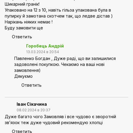
Шикарний гранік!
Упаковано на 12 з 10, навіть гільза упакована була в
пупирку й замотана скотчем так, що ледве дістав )
Нарікань ніяких немає !
Буду замовити ще
Ответить
Горобець Андрій
13.03.2024 в 20:54
Павленко Богдан , Дуже раді, що ви залишилися
задоволені покупкою. Чекаємо на ваші нові
замовлення)
Дякуємо
Ответить
Іван Сікачина
08.02.2024 в 20:37
Дуже багато чого Замовляв і все чудово є зворотній
зв’язок теж дуже чудовий рекомендую хлопці
Ответить