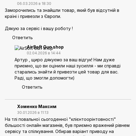
06.03.2026 в 18:30
Заморочились та знайшли товар, який був відсутній в
країні і привезли з Європи.
Дякую за сервіс і вашу роботу !
Ответить
AirSoft Gun shop
02.04.2026 в 14:44
Артур , щиро дякуємо за ваш відгук! Нам дуже
приємно, що ви оцінили наші зусилля - ми справді
старались знайти й привезти цей товар для вас.
Раді, що змогли допомогти)
Ответить
Хоменко Максим
30.01.2026 в 11:13
На тлі повальної сьогоденної "клієнтоорінтовності"
більшості онлайн магазинів, був приємно вражений рівнем
сервісу та спілкування. Обирав варіант приводу на