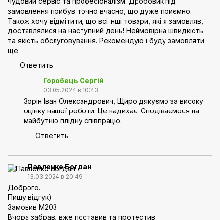
чудовий сервіс та професіоналізм. Дробовик під
замовлення прибув точно вчасно, що дуже приємно.
Також хочу відмітити, що всі інші товари, які я замовляв,
доставлялися на наступний день! Неймовірна швидкість
та якість обслуговування. Рекомендую і буду замовляти
ще
Ответить
Горобець Сергій
03.05.2024 в 10:43
Зорін Іван Олександрович, Щиро дякуємо за високу
оцінку нашої роботи. Це надихає. Сподіваємося на
майбутню плідну співпрацю.
Ответить
Павленко Богдан
13.03.2024 в 20:49
Доброго.
Пишу відгук)
Замовив М203
Вчора забрав, вже поставив та протестив.