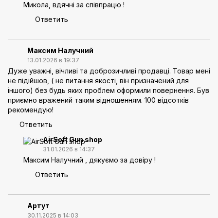
Микола, вдячні за співпрацю !
Ответить
Максим Налучний
13.01.2026 в 19:37
Дуже уважні, вічливі та доброзичливі продавці. Товар мені
не підійшов, ( не питання якості, він призначений для
іншого) без будь яких проблем оформили повернення. Був
приємно вражений таким відношенням. 100 відсотків
рекомендую!
Ответить
AirSoft Gun shop
31.01.2026 в 14:37
Максим Налучний , дякуємо за довіру !
Ответить
Артут
30.11.2025 в 14:03