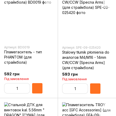
Артикул: BD0019
Артикул: SPE-09-025420
Пламегаситель - тип
Stalowy tłumik płomienia do
PHANTOM (для
аналогов M4/M16 - 14mm
страйкбола)
CW/CCW [Specna Arms]
(для страйкбола)
592 грн
593 грн
Під замовлення
Під замовлення