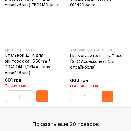
Артикул: FBP2140
Артикул: GFA-09-013420
Стальной ДТК для
Пламегаситель TROY acc
винтовок kal. 5.56mm "
[GFC Accessories] (для
DRAGON" [CYMA] (для
страйкбола)
страйкбола)
601 грн
608 грн
Під замовлення
Під замовлення
Показать еще 20 товаров