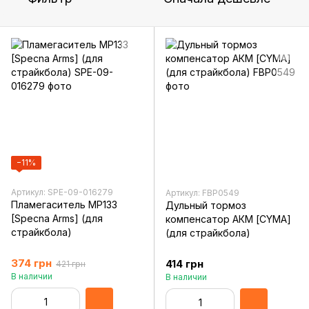
−11%
Артикул: SPE-09-016279
Артикул: FBP0549
Пламегаситель MP133
Дульный тормоз
[Specna Arms] (для
компенсатор АКМ [CYMA]
страйкбола)
(для страйкбола)
374 грн
414 грн
421 грн
В наличии
В наличии