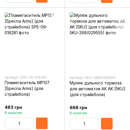
Артикул: SPE-09-016281
Артикул: 5KU-268(029555)
Пламегаситель MP137
Муляж дульного тормоза
[Specna Arms] (для
для автоматов АК AK [5KU]
страйкбола)
(для страйкбола)
483 грн
668 грн
В наличии
В наличии