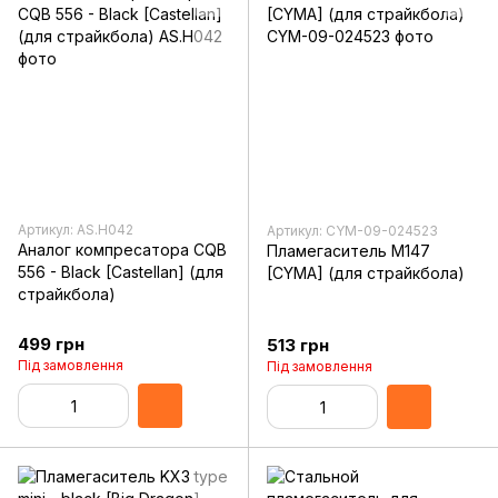
Артикул: AS.H042
Артикул: CYM-09-024523
Аналог компресатора CQB
Пламегаситель M147
556 - Black [Castellan] (для
[CYMA] (для страйкбола)
страйкбола)
499 грн
513 грн
Під замовлення
Під замовлення