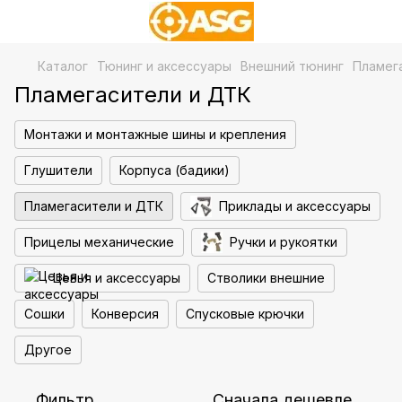
Каталог
Тюнинг и аксессуары
Внешний тюнинг
Пламег
Пламегасители и ДТК
Монтажи и монтажные шины и крепления
Глушители
Корпуса (бадики)
Пламегасители и ДТК
Приклады и аксессуары
Прицелы механические
Ручки и рукоятки
Цевья и аксессуары
Стволики внешние
Сошки
Конверсия
Спусковые крючки
Другое
Фильтр
Сначала дешевле