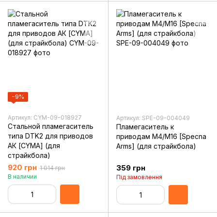
−9%
Артикул: CYM-09-018927
Артикул: SPE-09-004049
Стальной пламегаситель
Пламегаситель к
типа DTK2 для приводов
приводам M4/M16 [Specna
АК [CYMA] (для
Arms] (для страйкбола)
страйкбола)
920 грн
359 грн
1 014 грн
В наличии
Під замовлення