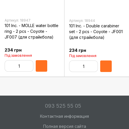
Артикул: 18947
Артикул: 18944
101 Inc. - MOLLE water bottle
101 Inc. - Double carabiner
ring - 2 pcs - Coyote -
set - 2 pcs - Coyote - JF001
JF007 (для страйкбола)
(для страйкбола)
234 грн
234 грн
Під замовлення
Під замовлення
093 525 55 05
Контактная информация
Полная версия сайта