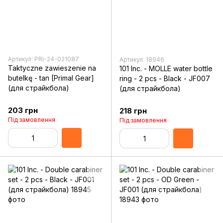
Артикул: PRI-24-021087
Артикул: 18946
Taktyczne zawieszenie na
101 Inc. - MOLLE water bottle
butelkę - tan [Primal Gear]
ring - 2 pcs - Black - JF007
(для страйкбола)
(для страйкбола)
203 грн
218 грн
Під замовлення
Під замовлення