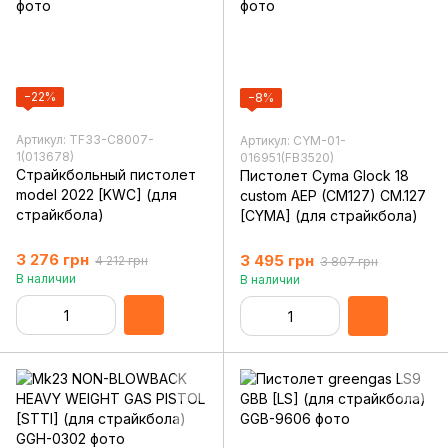
−22%
−8%
Артикул: TF33-C8007-
Артикул: CYM-01-
1(013678)
016951(FB3520)
Страйкбольный пистолет
Пистолет Cyma Glock 18
model 2022 [KWC] (для
custom AEP (CM127) CM.127
страйкбола)
[CYMA] (для страйкбола)
3 276 грн
3 495 грн
4 212 грн
3 807 грн
В наличии
В наличии