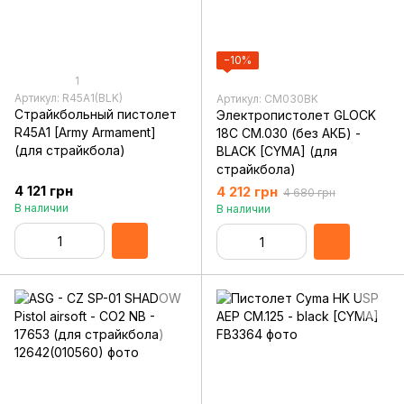
−10%
1
Артикул: R45A1(BLK)
Артикул: CM030BK
Страйкбольный пистолет
Электропистолет GLOCK
R45A1 [Army Armament]
18C CM.030 (без АКБ) -
(для страйкбола)
BLACK [CYMA] (для
страйкбола)
4 121 грн
4 212 грн
4 680 грн
В наличии
В наличии