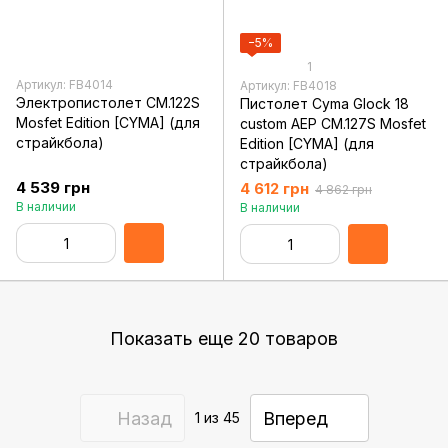
−5%
1
Артикул: FB4014
Артикул: FB4018
Электропистолет CM.122S
Пистолет Cyma Glock 18
Mosfet Edition [CYMA] (для
custom AEP CM.127S Mosfet
страйкбола)
Edition [CYMA] (для
страйкбола)
4 539 грн
4 612 грн
4 862 грн
В наличии
В наличии
Показать еще 20 товаров
Назад
Вперед
1
из 45