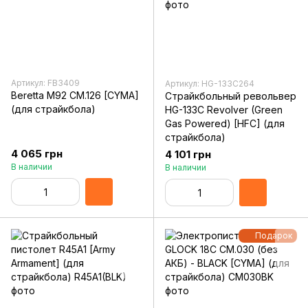
Артикул: FB3409
Артикул: HG-133C264
Beretta M92 CM.126 [CYMA]
Страйкбольный револьвер
(для страйкбола)
HG-133C Revolver (Green
Gas Powered) [HFC] (для
страйкбола)
4 065 грн
4 101 грн
В наличии
В наличии
Подарок