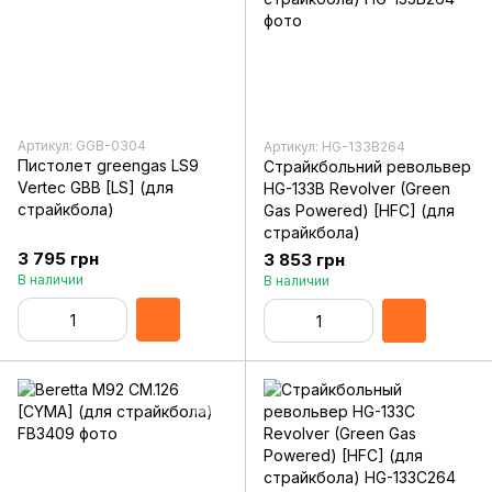
Артикул: GGB-0304
Артикул: HG-133B264
Пистолет greengas LS9
Страйкбольний револьвер
Vertec GBB [LS] (для
HG-133B Revolver (Green
страйкбола)
Gas Powered) [HFC] (для
страйкбола)
3 795 грн
3 853 грн
В наличии
В наличии