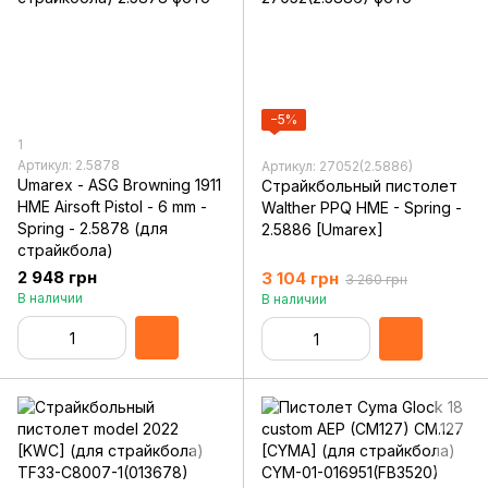
−5%
1
Артикул: 2.5878
Артикул: 27052(2.5886)
Umarex - ASG Browning 1911
Страйкбольный пистолет
HME Airsoft Pistol - 6 mm -
Walther PPQ HME - Spring -
Spring - 2.5878 (для
2.5886 [Umarex]
страйкбола)
2 948 грн
3 104 грн
3 260 грн
В наличии
В наличии