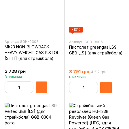
−10%
Артикул: GGH-0302
Артикул: GGB-9606
Mk23 NON-BLOWBACK
Пистолет greengas LS9
HEAVY WEIGHT GAS PISTOL
GBB [LS] (для страйкбола)
[STTI] (для страйкбола)
3 728 грн
3 791 грн
4 212 грн
В наличии
В наличии