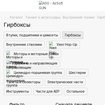
Каталог
Тюнинг и аксессуары
Внутренний тюнинг
Гир
Гирбоксы
Втулки, подшипники и шимсеты
Гирбоксы
Внутренние стволики
Узел Hop-Up
Моторы и моторные рамки
Пружины и направляющие
Цилиндро-поршневая группа
Шестерни
Тапеты и селекторы
Электрические части
Инструменты
Части для AEP
Остальное
Фильтр
Сначала дешевле