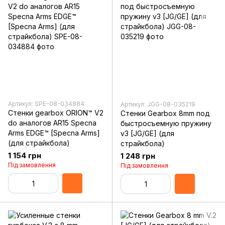
Артикул: SPE-08-034884
Артикул: JGG-08-035219
Стенки gearbox ORION™ V2
Стенки Gearbox 8mm под
do аналогов AR15 Specna
быстросъемную пружину
Arms EDGE™ [Specna Arms]
v3 [JG/GE] (для
(для страйкбола)
страйкбола)
1 154 грн
1 248 грн
Під замовлення
Під замовлення