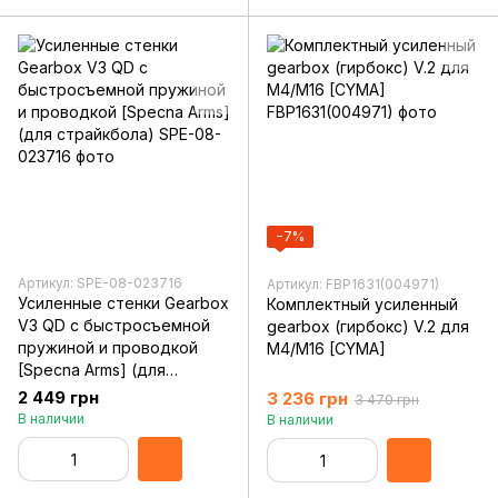
−7%
Артикул: SPE-08-023716
Артикул: FBP1631(004971)
Усиленные стенки Gearbox
Комплектный усиленный
V3 QD с быстросъемной
gearbox (гирбокс) V.2 для
пружиной и проводкой
M4/M16 [CYMA]
[Specna Arms] (для
страйкбола)
2 449 грн
3 236 грн
3 470 грн
В наличии
В наличии