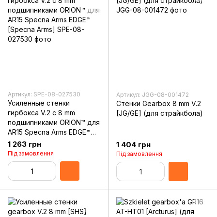
Артикул: SPE-08-027530
Артикул: JGG-08-001472
Усиленные стенки
Стенки Gearbox 8 mm V.2
гирбокса V.2 с 8 mm
[JG/GE] (для страйкбола)
подшипниками ORION™ для
AR15 Specna Arms EDGE™
[Specna Arms]
1 263 грн
1 404 грн
Під замовлення
Під замовлення