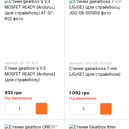
Артикул: AT-SP-K02
Артикул: JGG-08-001459
Стінки gearbox'a V.3
Стенки gaearboxa 7 mm
MOSFET READY [Arcturus]
[JG/GE] (для страйкбола)
(для страйкболу)
932 грн
1 092 грн
Під замовлення
Під замовлення