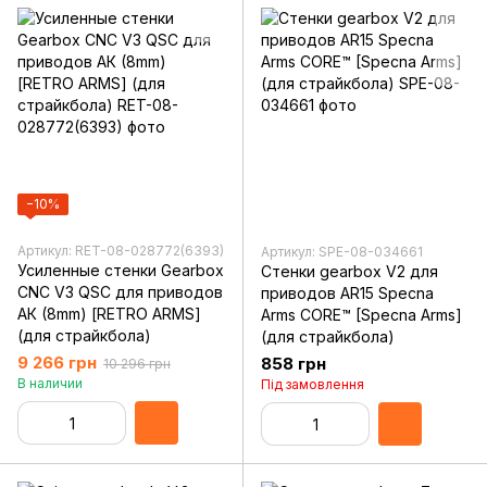
−10%
Артикул: RET-08-028772(6393)
Артикул: SPE-08-034661
Усиленные стенки Gearbox
Стенки gearbox V2 для
CNC V3 QSC для приводов
приводов AR15 Specna
АК (8mm) [RETRO ARMS]
Arms CORE™ [Specna Arms]
(для страйкбола)
(для страйкбола)
9 266 грн
858 грн
10 296 грн
В наличии
Під замовлення