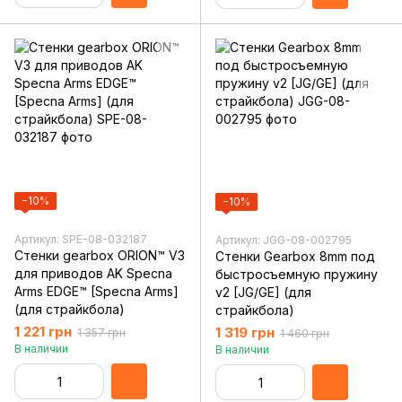
−10%
−10%
Артикул: SPE-08-032187
Артикул: JGG-08-002795
Стенки gearbox ORION™ V3
Стенки Gearbox 8mm под
для приводов AK Specna
быстросъемную пружину
Arms EDGE™ [Specna Arms]
v2 [JG/GE] (для
(для страйкбола)
страйкбола)
1 221 грн
1 319 грн
1 357 грн
1 460 грн
В наличии
В наличии