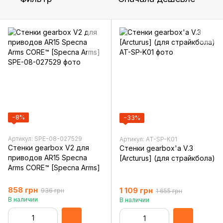
−8%
−33%
Артикул: SPE-08-027529
Артикул: AT-SP-K01
Стенки gearbox V2 для
Стенки gearbox'a V.3
приводов AR15 Specna
[Arcturus] (для страйкбола)
Arms CORE™ [Specna Arms]
858 грн
1 109 грн
936 грн
1 655 грн
В наличии
В наличии