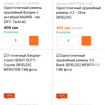
Артикул: GFT-24-008963
Артикул: M51617004-1-OD
Одноточечный ремень
Одноточечный оружейный
оружейный Bungee с
ремень V.2 - Olive
антабкой M4/M16 - tan
[8FIELDS]
[GFC Tactical]
406 грн
465 грн
543 грн
В наличии
В наличии
−14%
−10%