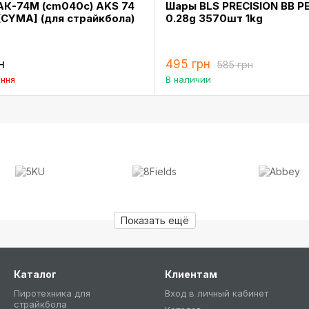
АК-74М (cm040c) AKS 74
Шары BLS PRECISION BB P
CYMA] (для страйкбола)
0.28g 3570шт 1kg
н
495 грн
585 грн
ння
В наличии
Показать ещё
Каталог
Клиентам
Пиротехника для
Вход в личный кабинет
страйкбола