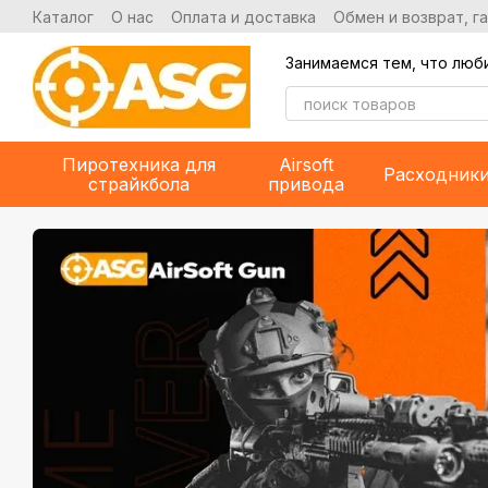
Перейти к основному контенту
Каталог
О нас
Оплата и доставка
Обмен и возврат, г
Занимаемся тем, что люб
Пиротехника для
Airsoft
Расходник
страйкбола
привода