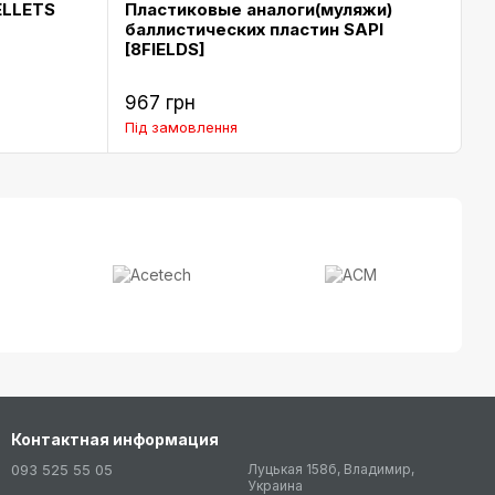
ELLETS
Пластиковые аналоги(муляжи)
Г
баллистических пластин SAPI
ч
[8FIELDS]
[
с
967 грн
1
Під замовлення
Пі
Контактная информация
093 525 55 05
Луцькая 158б, Владимир,
Украина