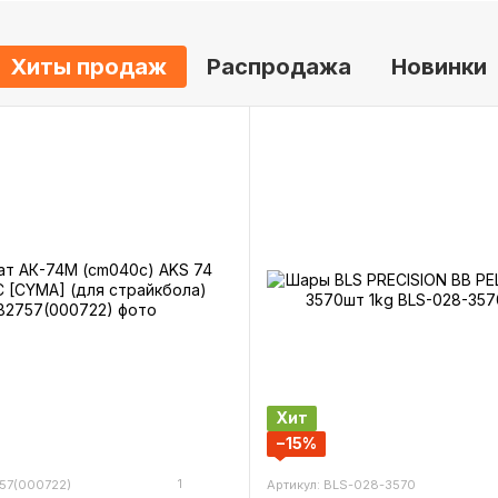
Хиты продаж
Распродажа
Новинки
Хит
−15%
1
757(000722)
Артикул: BLS-028-3570