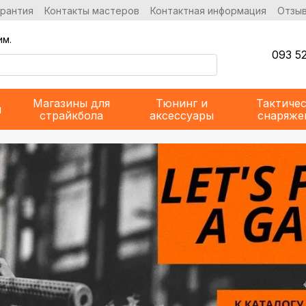
арантия
Контакты мастеров
Контактная информация
Отзыв
им.
093 52
Магазины для
Тюнинг и
Тактиче
и
страйкбола
аксессуары
снаряже