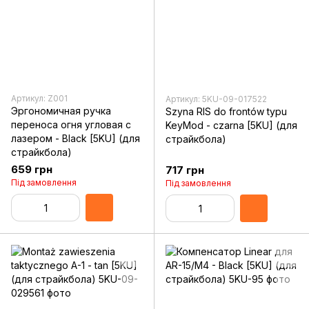
Артикул: Z001
Артикул: 5KU-09-017522
Эргономичная ручка
Szyna RIS do frontów typu
переноса огня угловая с
KeyMod - czarna [5KU] (для
лазером - Black [5KU] (для
страйкбола)
страйкбола)
659 грн
717 грн
Під замовлення
Під замовлення