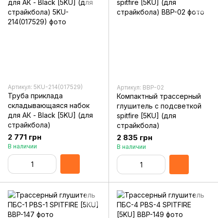
Артикул: 5KU-214(017529)
Артикул: BBP-02
Труба приклада
Компактный трассерный
складывающаяся набок
глушитель с подсветкой
для АК - Black [5KU] (для
spitfire [5KU] (для
страйкбола)
страйкбола)
2 771 грн
2 835 грн
В наличии
В наличии