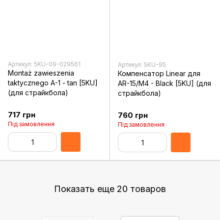
Артикул: 5KU-09-029561
Артикул: 5KU-95
Montaż zawieszenia
Компенсатор Linear для
taktycznego A-1 - tan [5KU]
AR-15/M4 - Black [5KU] (для
(для страйкбола)
страйкбола)
717 грн
760 грн
Під замовлення
Під замовлення
Показать еще 20 товаров