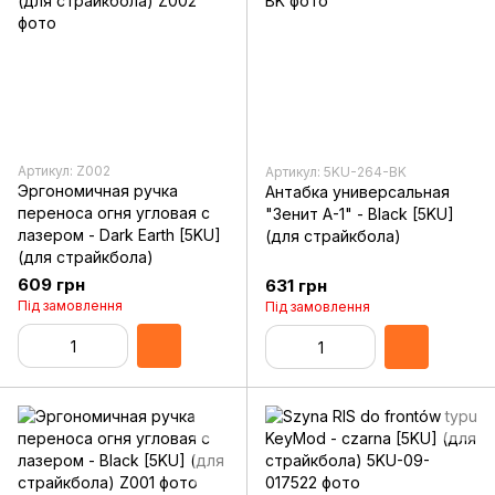
Артикул: Z002
Артикул: 5KU-264-BK
Эргономичная ручка
Антабка универсальная
переноса огня угловая с
"Зенит А-1" - Black [5KU]
лазером - Dark Earth [5KU]
(для страйкбола)
(для страйкбола)
609 грн
631 грн
Під замовлення
Під замовлення