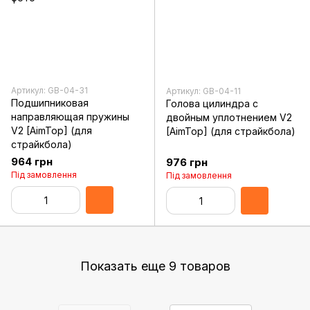
Артикул: GB-04-31
Артикул: GB-04-11
Подшипниковая
Голова цилиндра с
направляющая пружины
двойным уплотнением V2
V2 [AimTop] (для
[AimTop] (для страйкбола)
страйкбола)
964 грн
976 грн
Під замовлення
Під замовлення
Показать еще 9 товаров