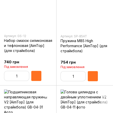
Артикул: GS-12
Артикул: SP-85AT
Набор смазок силиконовая
Пружина M85 High
и тефлоновая [AimTop]
Performance [AimTop] (для
(для страйкбола)
страйкбола)
740 грн
754 грн
Під замовлення
Під замовлення