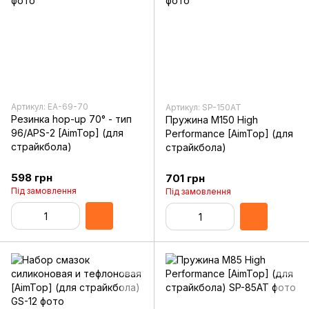
Артикул: EA-69-70
Артикул: SP-150AT
Резинка hop-up 70° - тип
Пружина M150 High
96/APS-2 [AimTop] (для
Performance [AimTop] (для
страйкбола)
страйкбола)
598 грн
701 грн
Під замовлення
Під замовлення