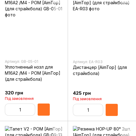
Артикул: GB-05-01
Артикул: EA-R03
Уплотненный нозл для
Дистанцер [AimTop] (для
M16A2 /M4 - POM [AimTop]
страйкбола)
(для страйкбола)
320 грн
425 грн
Під замовлення
Під замовлення