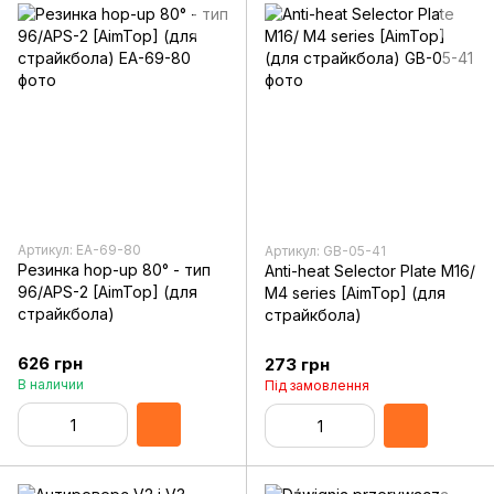
Артикул: EA-69-80
Артикул: GB-05-41
Резинка hop-up 80° - тип
Anti-heat Selector Plate M16/
96/APS-2 [AimTop] (для
M4 series [AimTop] (для
страйкбола)
страйкбола)
626 грн
273 грн
В наличии
Під замовлення