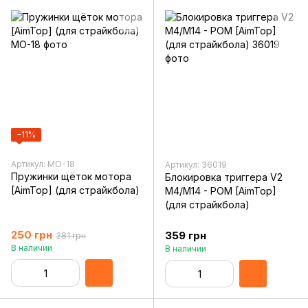
−11%
Артикул: MO-18
Артикул: 36019
Пружинки щёток мотора
Блокировка триггера V2
[AimTop] (для страйкбола)
M4/M14 - POM [AimTop]
(для страйкбола)
250 грн
359 грн
281 грн
В наличии
В наличии