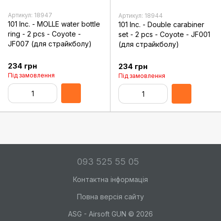
Артикул: 18947
Артикул: 18944
101 Inc. - MOLLE water bottle
101 Inc. - Double carabiner
ring - 2 pcs - Coyote -
set - 2 pcs - Coyote - JF001
JF007 (для страйкболу)
(для страйкболу)
234 грн
234 грн
Під замовлення
Під замовлення
093 525 55 05
Контактна інформація
Повна версія сайту
ASG - Airsoft GUN © 2026