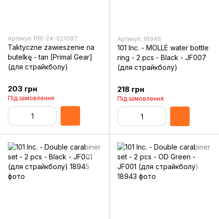
Артикул: PRI-24-021087
Артикул: 18946
Taktyczne zawieszenie na
101 Inc. - MOLLE water bottle
butelkę - tan [Primal Gear]
ring - 2 pcs - Black - JF007
(для страйкболу)
(для страйкболу)
203 грн
218 грн
Під замовлення
Під замовлення