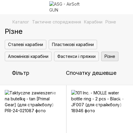
Каталог
Тактичне спорядження
Карабіни
Різне
Різне
Сталеві карабіни
Пластикові карабіни
Алюмінієві карабіни
Фастекси і пряжки
Різне
Фільтр
Спочатку дешевше