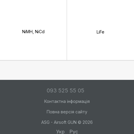
NiMH, NiCd
LiFe
093 525 55 05
Контактна інформація
Повна версія сайту
ASG - Airsoft GUN © 2026
Укр
Рус