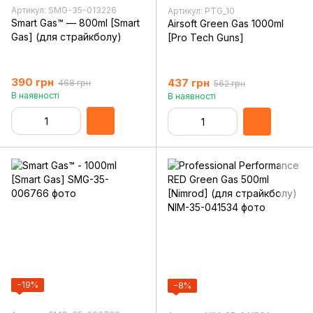
Артикул: SMG-35-013226
Артикул: PTG_10
Smart Gas™ — 800ml [Smart
Airsoft Green Gas 1000ml
Gas] (для страйкболу)
[Pro Tech Guns]
390 грн
437 грн
468 грн
562 грн
В наявності
В наявності
−19%
−8%