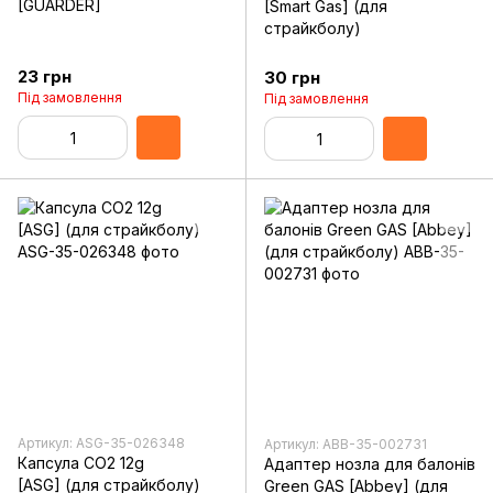
[GUARDER]
[Smart Gas] (для
страйкболу)
23 грн
30 грн
Під замовлення
Під замовлення
Артикул: ASG-35-026348
Артикул: ABB-35-002731
Капсула CO2 12g
Адаптер нозла для балонів
[ASG] (для страйкболу)
Green GAS [Abbey] (для