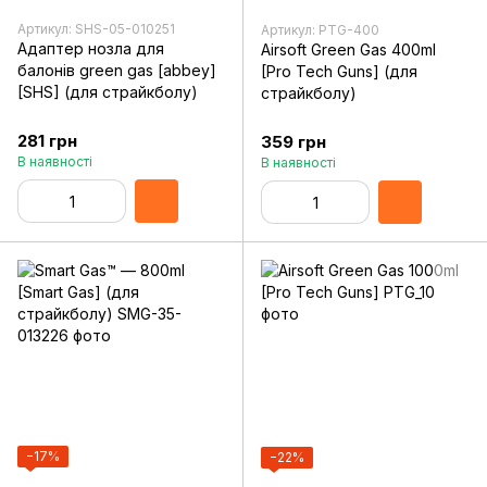
Артикул: SHS-05-010251
Артикул: PTG-400
Адаптер нозла для
Airsoft Green Gas 400ml
балонів green gas [abbey]
[Pro Tech Guns] (для
[SHS] (для страйкболу)
страйкболу)
281 грн
359 грн
В наявності
В наявності
−17%
−22%