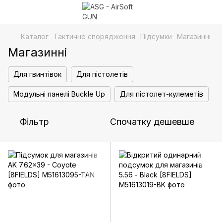
Каталог
Тактичне спорядження
Підсумки
Магазинні
Магазинні
Для гвинтівок
Для пістолетів
Модульні панелі Buckle Up
Для пістолет-кулеметів
Фільтр
Спочатку дешевше