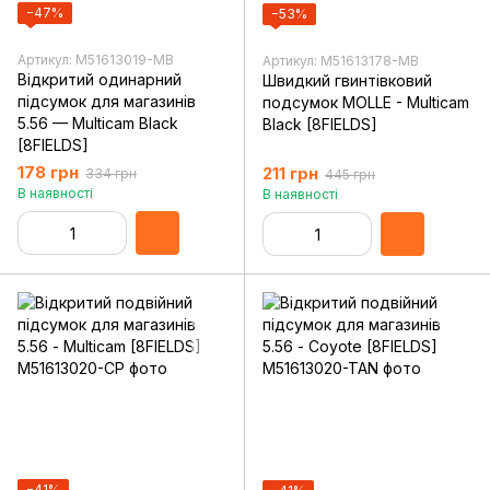
−47%
−53%
Артикул: M51613019-MB
Артикул: M51613178-MB
Відкритий одинарний
Швидкий гвинтівковий
підсумок для магазинів
подсумок MOLLE - Multicam
5.56 — Multicam Black
Black [8FIELDS]
[8FIELDS]
178 грн
211 грн
334 грн
445 грн
В наявності
В наявності
−41%