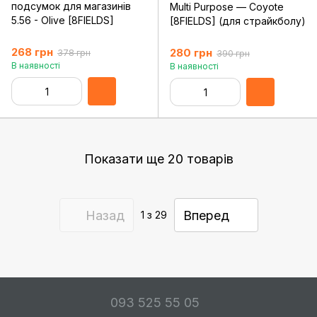
подсумок для магазинів
Multi Purpose — Coyote
5.56 - Olive [8FIELDS]
[8FIELDS] (для страйкболу)
268 грн
280 грн
378 грн
390 грн
В наявності
В наявності
Показати ще 20 товарів
Назад
Вперед
1
з 29
093 525 55 05