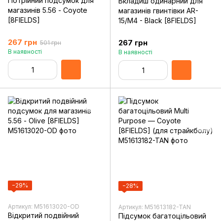
Потрійний подсумок для
Вкладиш одинарний для
магазинів 5.56 - Coyote
магазинів гвинтівки AR-
[8FIELDS]
15/M4 - Black [8FIELDS]
267 грн
267 грн
501 грн
В наявності
В наявності
−29%
−28%
Артикул: M51613020-OD
Артикул: M51613182-TAN
Відкритий подвійний
Підсумок багатоцільовий