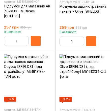
Артикул: M51613095-CP
Артикул: M51613246-OD
Підсумок для магазинів AK
Модульна адміністративна
7.62x39 - Multicam
панель - Olive [8FIELDS]
[8FIELDS]
257 грн
259 грн
350 грн
548 грн
В наявності
В наявності
−37%
−37%
Артикул: M51613134-TAN
Артикул: M51613134-OD