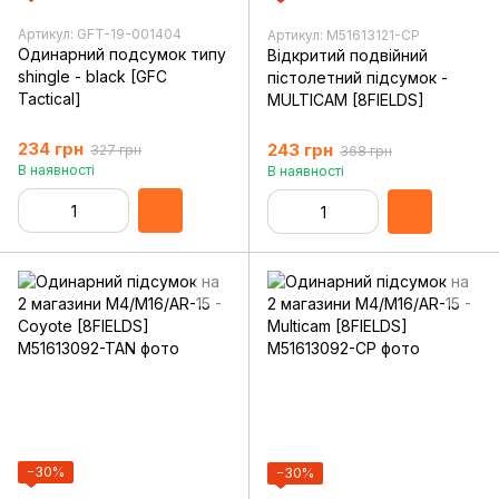
Артикул: GFT-19-001404
Артикул: M51613121-CP
Одинарний подсумок типу
Відкритий подвійний
shingle - black [GFC
пістолетний підсумок -
Tactical]
MULTICAM [8FIELDS]
234 грн
243 грн
327 грн
368 грн
В наявності
В наявності
−30%
−30%