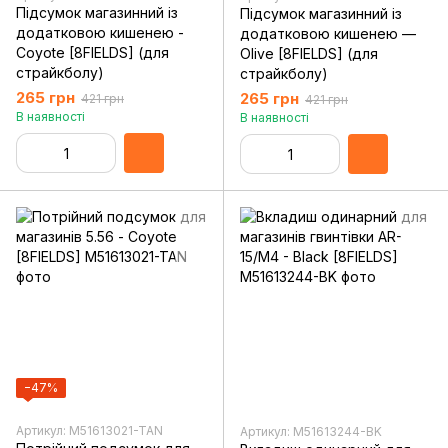
Підсумок магазинний із
Підсумок магазинний із
додатковою кишенею -
додатковою кишенею —
Coyote [8FIELDS] (для
Olive [8FIELDS] (для
страйкболу)
страйкболу)
265 грн
265 грн
421 грн
421 грн
В наявності
В наявності
−47%
Артикул: M51613021-TAN
Артикул: M51613244-BK