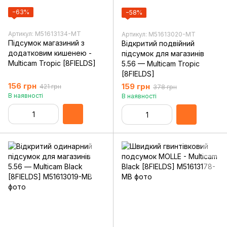
−63%
−58%
Артикул: M51613134-MT
Артикул: M51613020-MT
Підсумок магазиний з
Відкритий подвійний
додатковим кишенею -
підсумок для магазинів
Multicam Tropic [8FIELDS]
5.56 — Multicam Tropic
[8FIELDS]
156 грн
159 грн
421 грн
378 грн
В наявності
В наявності