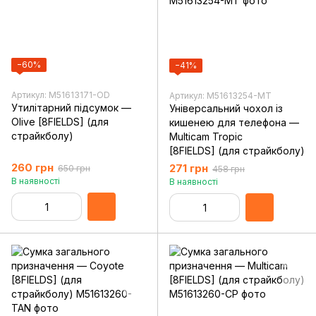
−60%
−41%
Артикул: M51613171-OD
Артикул: M51613254-MT
Утилітарний підсумок —
Універсальний чохол із
Olive [8FIELDS] (для
кишенею для телефона —
страйкболу)
Multicam Tropic
[8FIELDS] (для страйкболу)
260 грн
271 грн
650 грн
458 грн
В наявності
В наявності