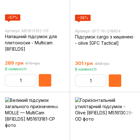
−57%
−36%
Артикул: M51613102-CP
Артикул: GFT-19-018854
Напашний підсумок для
Підсумок cargo з кишенею
плитоноски - Multicam
- olive [GFC Tactical]
[8FIELDS]
289 грн
301 грн
679 грн
468 грн
В наявності
В наявності