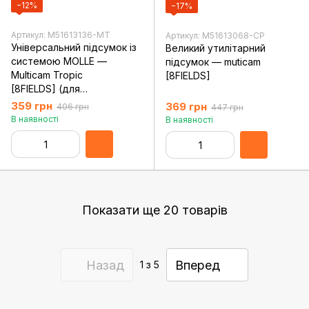
−12%
−17%
Артикул: M51613136-MT
Артикул: M51613068-CP
Універсальний підсумок із
Великий утилітарний
системою MOLLE —
підсумок — muticam
Multicam Tropic
[8FIELDS]
[8FIELDS] (для
страйкболу)
359 грн
369 грн
406 грн
447 грн
В наявності
В наявності
Показати ще 20 товарів
Назад
Вперед
1
з 5