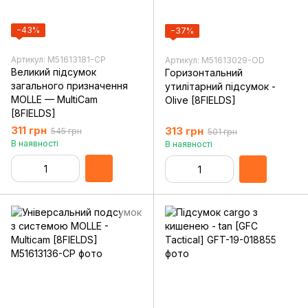
−43%
−37%
Артикул: M51613181-CP
Артикул: M51613029-OD
Великий підсумок
Горизонтальний
загального призначення
утилітарний підсумок -
MOLLE — MultiCam
Olive [8FIELDS]
[8FIELDS]
311 грн
313 грн
545 грн
501 грн
В наявності
В наявності