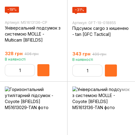
−19%
−31%
Артикул: M51613136-CP
Артикул: GFT-19-018855
Універсальний подсумок з
Підсумок cargo з кишенею
системою MOLLE -
- tan [GFC Tactical]
Multicam [8FIELDS]
328 грн
343 грн
406 грн
499 грн
В наявності
В наявності