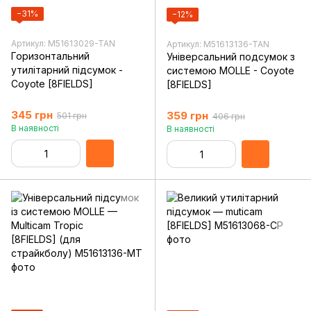
−31%
−12%
Артикул: M51613029-TAN
Артикул: M51613136-TAN
Горизонтальний
Універсальний подсумок з
утилітарний підсумок -
системою MOLLE - Coyote
Coyote [8FIELDS]
[8FIELDS]
345 грн
359 грн
501 грн
406 грн
В наявності
В наявності