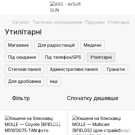
Каталог
Тактичне спорядження
Підсумки
Утилітарні
Утилітарні
Магазинні
Для радіостанцій
Медичні
Під скидання
Під телефон/GPS
Утилітарні
Стегнові панелі
Адміністративні панелі
Гранатні
Для дробовика
Інші
Фільтр
Спочатку дешевше