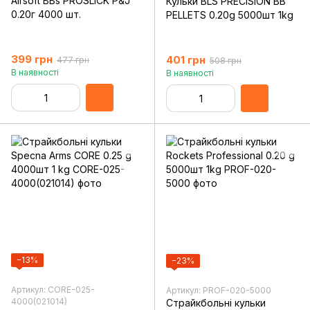
Airsoft BBs PROSLICK P&J
Кульки BLS PRECISION BB
0.20г 4000 шт.
PELLETS 0.20g 5000шт 1kg
399 грн
401 грн
477 грн
508 грн
В наявності
В наявності
−13%
−23%
Артикул: CORE-025-
Артикул: PROF-020-5000
4000(021014)
Страйкбольні кульки