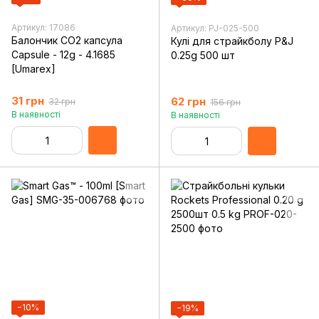
Артикул: 17086
Артикул: PJ-025-500
Балончик CO2 капсула
Кулі для страйкболу P&J
Capsule - 12g - 4.1685
0.25g 500 шт
[Umarex]
31 грн
62 грн
32 грн
156 грн
В наявності
В наявності
−10%
−19%