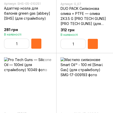
Артикул: SHS-05-010251
Артикул: G_07
Адаптер нозла для
DUO PACK Силіконова
балонів green gas [abbey]
олива + PTFE — олива
[SHS] (для страйкболу)
2X3.5 G [PRO TECH GUNS]
[PRO TECH GUNS] (для
страйкболу)
281 грн
312 грн
В наявності
В наявності