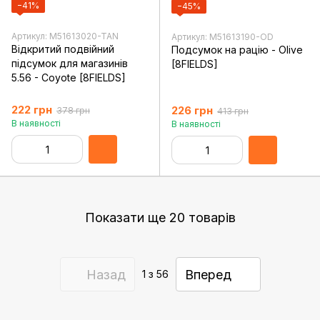
−41%
−45%
Артикул: M51613020-TAN
Артикул: M51613190-OD
Відкритий подвійний
Подсумок на рацію - Olive
підсумок для магазинів
[8FIELDS]
5.56 - Coyote [8FIELDS]
222 грн
226 грн
378 грн
413 грн
В наявності
В наявності
Показати ще 20 товарів
Назад
Вперед
1
з 56