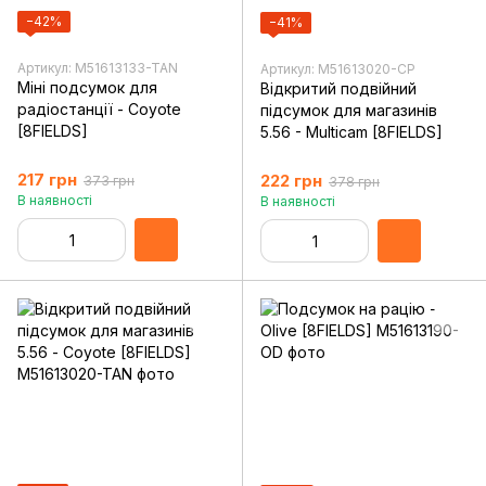
−42%
−41%
Артикул: M51613133-TAN
Артикул: M51613020-CP
Міні подсумок для
Відкритий подвійний
радіостанції - Coyote
підсумок для магазинів
[8FIELDS]
5.56 - Multicam [8FIELDS]
217 грн
222 грн
373 грн
378 грн
В наявності
В наявності