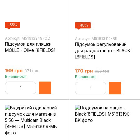
−55%
−48%
Артикул: M51613249-OD
Артикул: M51613112-BK
Підсумок для пляшки
Підсумок регульований
MOLLE - Olive [8FIELDS]
для радіостанції – BLACK
[8FIELDS]
169 грн
170 грн
371 грн
326 грн
В наявності
В наявності