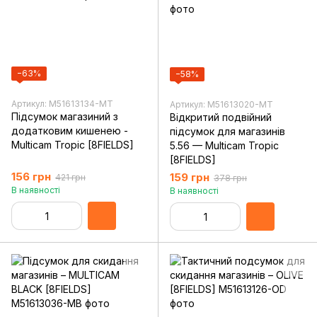
−63%
−58%
Артикул: M51613134-MT
Артикул: M51613020-MT
Підсумок магазиний з
Відкритий подвійний
додатковим кишенею -
підсумок для магазинів
Multicam Tropic [8FIELDS]
5.56 — Multicam Tropic
[8FIELDS]
156 грн
159 грн
421 грн
378 грн
В наявності
В наявності