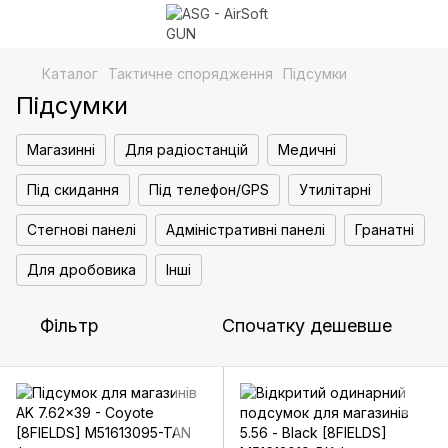
Каталог
Тактичне спорядження
Підсумки
Підсумки
Магазинні
Для радіостанцій
Медичні
Під скидання
Під телефон/GPS
Утилітарні
Стегнові панелі
Адміністративні панелі
Гранатні
Для дробовика
Інші
Фільтр
Спочатку дешевше