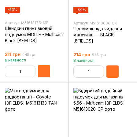
−53%
−59%
Артикул: M51613178-MB
Артикул: M51613036-BK
Швидкий гвинтівковий
Підсумок під скидання
подсумок MOLLE - Multicam
магазинів — BLACK
Black [8FIELDS]
[8FIELDS]
211 грн
214 грн
445 грн
526 грн
В наявності
В наявності