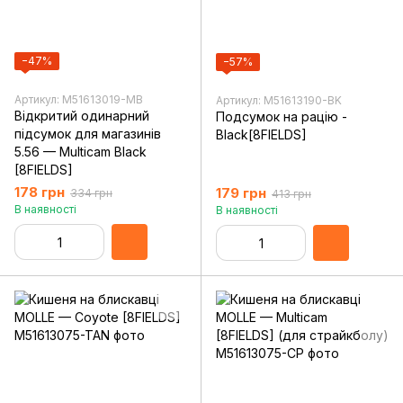
−47%
−57%
Артикул: M51613019-MB
Артикул: M51613190-BK
Відкритий одинарний
Подсумок на рацію -
підсумок для магазинів
Black[8FIELDS]
5.56 — Multicam Black
[8FIELDS]
178 грн
179 грн
334 грн
413 грн
В наявності
В наявності