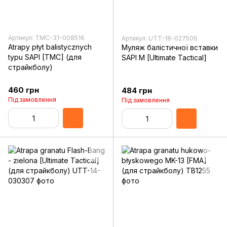
Артикул: TMC-31-008516
Артикул: UTT-18-027506
Atrapy płyt balistycznych
Муляж балістичної вставки
typu SAPI [TMC] (для
SAPI M [Ultimate Tactical]
страйкболу)
460 грн
484 грн
Під замовлення
Під замовлення