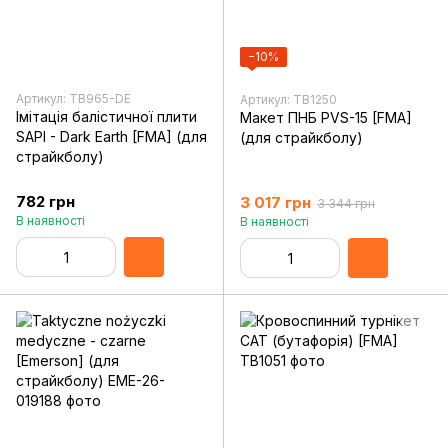
−10%
Артикул: TB965-DE
Артикул: TB1250
Імітація балістичної плити
Макет ПНБ PVS-15 [FMA]
SAPI - Dark Earth [FMA] (для
(для страйкболу)
страйкболу)
782 грн
3 017 грн
3 344 грн
В наявності
В наявності