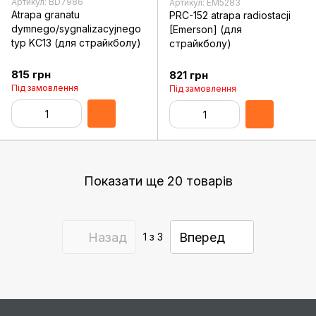
Артикул: BD7986
Артикул: EM5283
Atrapa granatu
PRC-152 atrapa radiostacji
dymnego/sygnalizacyjnego
[Emerson] (для
typ KC13 (для страйкболу)
страйкболу)
815 грн
821 грн
Під замовлення
Під замовлення
Показати ще 20 товарів
Назад
Вперед
1
з 3