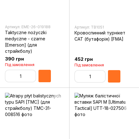
Артикул: EME-26-019188
Артикул: TB1051
Taktyczne nożyczki
Кровоспинний турнікет
medyczne - czarne
CAT (бутафорія) [FMA]
[Emerson] (для
страйкболу)
390 грн
452 грн
Під замовлення
Під замовлення