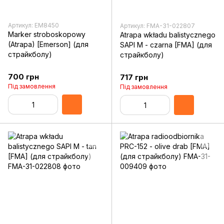
Артикул: EM8450
Артикул: FMA-31-022807
Marker stroboskopowy
Atrapa wkładu balistycznego
(Atrapa) [Emerson] (для
SAPI M - czarna [FMA] (для
страйкболу)
страйкболу)
700 грн
717 грн
Під замовлення
Під замовлення