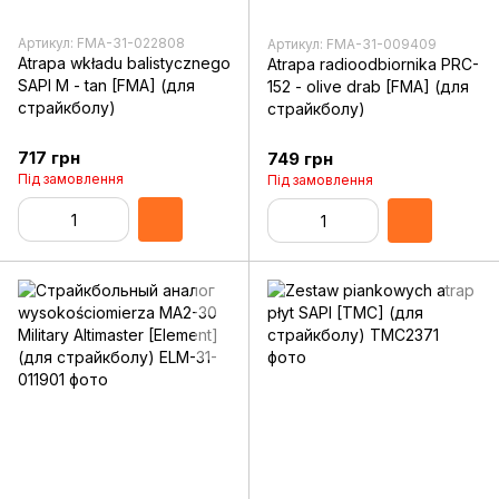
Артикул: FMA-31-022808
Артикул: FMA-31-009409
Atrapa wkładu balistycznego
Atrapa radioodbiornika PRC-
SAPI M - tan [FMA] (для
152 - olive drab [FMA] (для
страйкболу)
страйкболу)
717 грн
749 грн
Під замовлення
Під замовлення