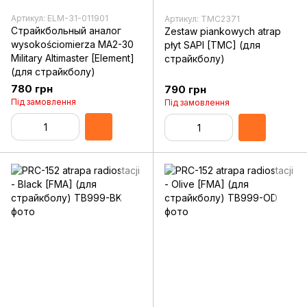
Артикул: ELM-31-011901
Артикул: TMC2371
Страйкбольный аналог
Zestaw piankowych atrap
wysokościomierza MA2-30
płyt SAPI [TMC] (для
Military Altimaster [Element]
страйкболу)
(для страйкболу)
780 грн
790 грн
Під замовлення
Під замовлення