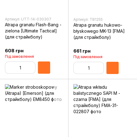
Артикул: UTT-14-030307
Артикул: TB1255
Atrapa granatu Flash-Bang -
Atrapa granatu hukowo-
zielona [Ultimate Tactical]
błyskowego MK-13 [FMA]
(для страйкболу)
(для страйкболу)
608 грн
661 грн
Під замовлення
Під замовлення