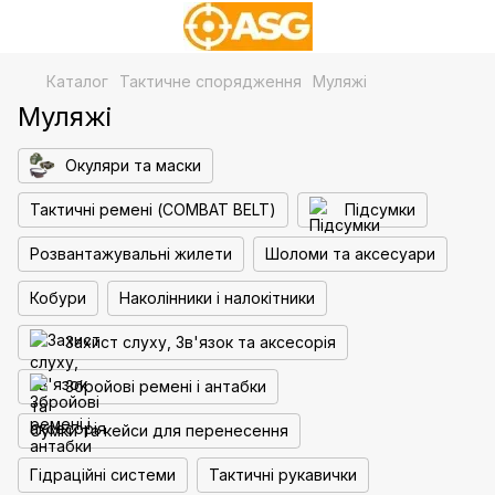
Каталог
Тактичне спорядження
Муляжі
Муляжі
Окуляри та маски
Тактичні ремені (COMBAT BELT)
Підсумки
Розвантажувальні жилети
Шоломи та аксесуари
Кобури
Наколінники і налокітники
Захист слуху, Зв'язок та аксесорія
Збройові ремені і антабки
Сумки та кейси для перенесення
Гідраційні системи
Тактичні рукавички