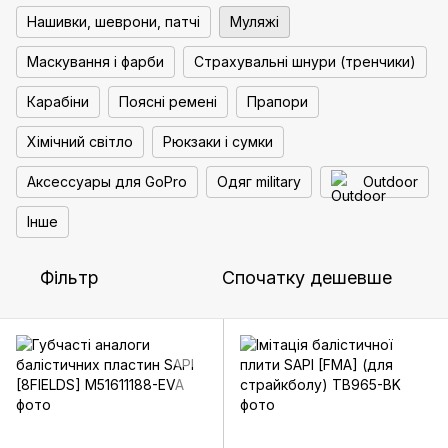
Нашивки, шеврони, патчі
Муляжі
Маскування і фарби
Страхувальні шнури (тренчики)
Карабіни
Поясні ремені
Прапори
Хімічний світло
Рюкзаки і сумки
Аксессуары для GoPro
Одяг military
Outdoor
Інше
Фільтр
Спочатку дешевше