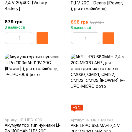
7,4 V 20/40C [Victory
11,1 V 20C - Deans [IPower]
Battery]
(для страйкболу)
879 грн
898 грн
929 грн
В наявності
В наявності
−8%
Артикул: IP-LIPO-009
Артикул: IP-LIPO-MICRO
Акумулятор тип нунчаки Li-
АКБ LI-PO 680MAH 7,4 V
Po 1100mAh 11,1V 20C
20C MICRO AEP для