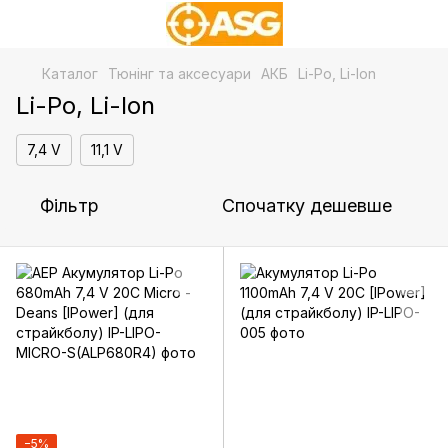
Каталог
Тюнінг та аксесуари
АКБ
Li-Po, Li-Ion
Li-Po, Li-Ion
7,4 V
11,1 V
Фільтр
Спочатку дешевше
−5%