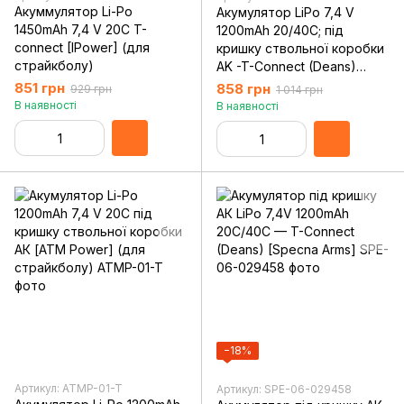
Акуммулятор Li-Po
Акумулятор LiPo 7,4 V
1450mAh 7,4 V 20C T-
1200mAh 20/40C; під
connect [IPower] (для
кришку ствольної коробки
страйкболу)
AK -T-Connect (Deans)
[ElectroRiver]
851 грн
858 грн
929 грн
1 014 грн
В наявності
В наявності
−18%
Артикул: ATMP-01-T
Артикул: SPE-06-029458