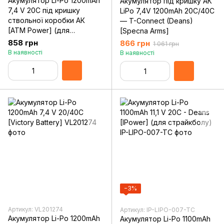
Акумулятор Li-Po 1200mAh
Акумулятор під кришку АК
7,4 V 20C під кришку
LiPo 7,4V 1200mAh 20C/40C
ствольної коробки АК
— T-Connect (Deans)
[ATM Power] (для
[Specna Arms]
страйкболу)
858 грн
866 грн
1 061 грн
В наявності
В наявності
−3%
Артикул: VL201274
Артикул: IP-LIPO-007-TC
Акумулятор Li-Po 1200mAh
Акумулятор Li-Po 1100mAh