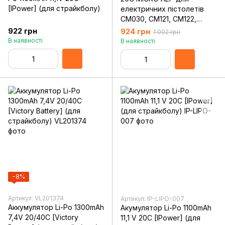
[IPower] (для страйкболу)
електричних пістолетів
CM030, CM121, CM122,
CM123, CM125 [IPOWER]
922 грн
924 грн
1 002 грн
В наявності
В наявності
−8%
Артикул: VL201374
Артикул: IP-LIPO-007
Аккумулятор Li-Po 1300mAh
Акумулятор Li-Po 1100mAh
7,4V 20/40C [Victory
11,1 V 20C [IPower] (для