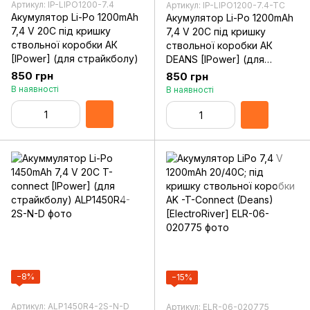
Артикул: IP-LIPO1200-7.4
Артикул: IP-LIPO1200-7.4-TC
Акумулятор Li-Po 1200mAh
Акумулятор Li-Po 1200mAh
7,4 V 20C під кришку
7,4 V 20C під кришку
ствольної коробки АК
ствольної коробки АК
[IPower] (для страйкболу)
DEANS [IPower] (для
страйкболу)
850 грн
850 грн
В наявності
В наявності
−8%
−15%
Артикул: ALP1450R4-2S-N-D
Артикул: ELR-06-020775