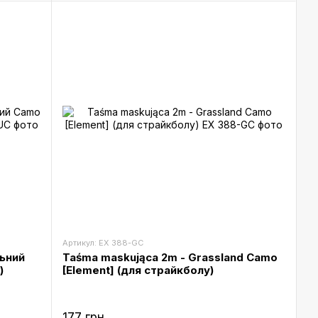
Артикул: EX 388-GC
льний
Taśma maskująca 2m - Grassland Camo
)
[Element] (для страйкболу)
177 грн