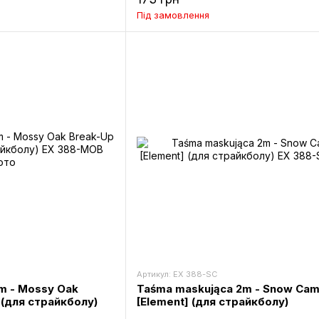
Під замовлення
Артикул: EX 388-SC
m - Mossy Oak
Taśma maskująca 2m - Snow Ca
 (для страйкболу)
[Element] (для страйкболу)