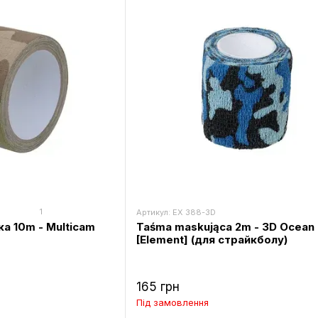
1
Артикул: EX 388-3D
а 10m - Multicam
Taśma maskująca 2m - 3D Ocean
[Element] (для страйкболу)
165 грн
Під замовлення