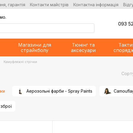
ня, гарантія
Контакти майстрів
Контактна інформація
Відг
мо.
093 52
Магазини для
Тюнінг та
Такти
страйкболу
аксесуари
споряд
Камуфляжні стрічки
Сорт
чки
Аерозольні фарби - Spray Paints
Camoufla
 зброї