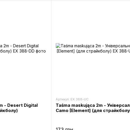
Артикул: EX 388-UC
 - Desert Digital
Taśma maskująca 2m - Універса
айкболу)
Camo [Element] (для страйкболу
173 грн