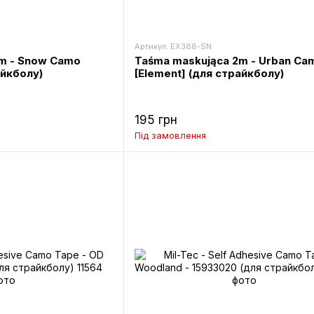
Артикул: EX388-SN
m - Snow Camo
Taśma maskująca 2m - Urban Ca
айкболу)
[Element] (для страйкболу)
195 грн
Під замовлення