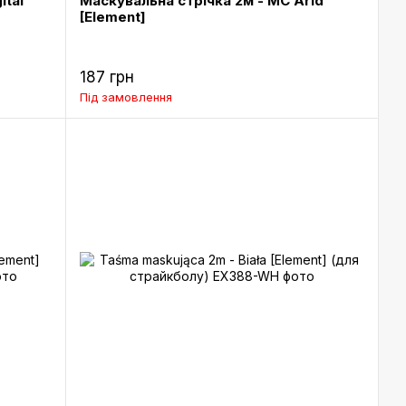
ital
Маскувальна стрічка 2м - MC Arid
[Element]
187 грн
Під замовлення