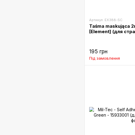
Артикул: EX388-SC
Taśma maskująca 2
[Element] (для стр
195 грн
Під замовлення