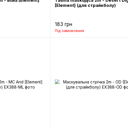
 - Biała [Element]
Taśma maskująca 2m - Desert Dig
[Element] (для страйкболу)
183 грн
Під замовлення