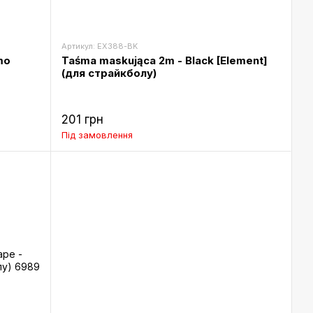
Артикул: EX388-BK
mo
Taśma maskująca 2m - Black [Element]
(для страйкболу)
201 грн
Під замовлення