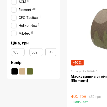
6
ACM
46
Element
1
GFC Tactical
1
Helikon-tex
6
MiL-tec
Ціна, грн
Від Ціна, грн
До Ціна, грн
ОК
Колір
−10%
Артикул: EX389-MC
Маскувальна стрічк
[Element]
405 грн
452 грн
В наявності