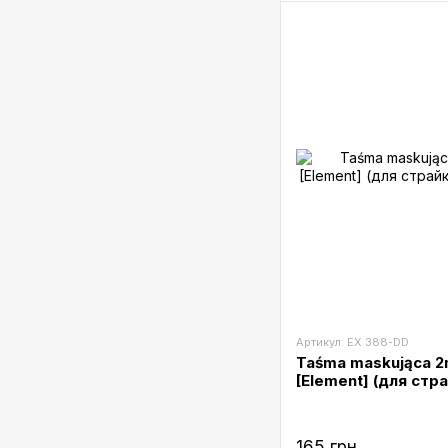
Артикул: EX 388-DD
Taśma maskująca 2m
[Element] (для стр
165 грн