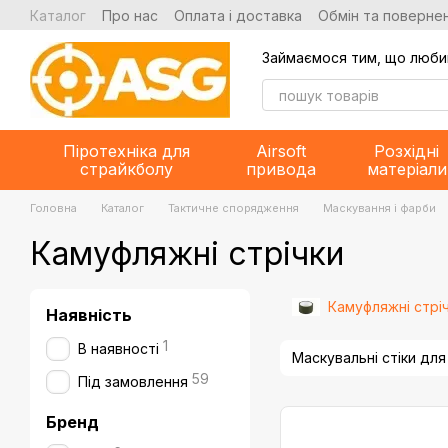
Перейти до основного контенту
Каталог
Про нас
Оплата і доставка
Обмін та повернен
Займаємося тим, що люби
Піротехніка для
Airsoft
Розхідні
страйкболу
привода
матеріали
Головна
Каталог
Тактичне спорядження
Маскування і фарби
Камуфляжні стрічки
Камуфляжні стрі
Наявність
1
В наявності
Маскувальні стіки для
59
Під замовлення
Бренд