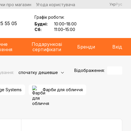
уки про магазин
Угода користувача
Укр
Рус
Графік роботи:
5 55 05
Будні:
10:00–18:00
Сб:
11:00–15:00
чне
Подарункові
Бренди
Вхід
ження
сертифікати
Відображення:
ування:
спочатку дешевше
ge Systems
Фарби для обличчя