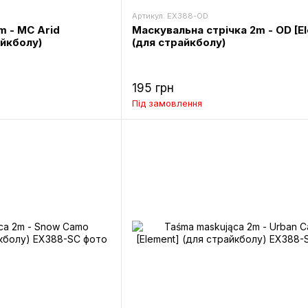
Артикул: EX388-OD
m - MC Arid
Маскувальна стрічка 2m - OD [E
айкболу)
(для страйкболу)
195 грн
Під замовлення