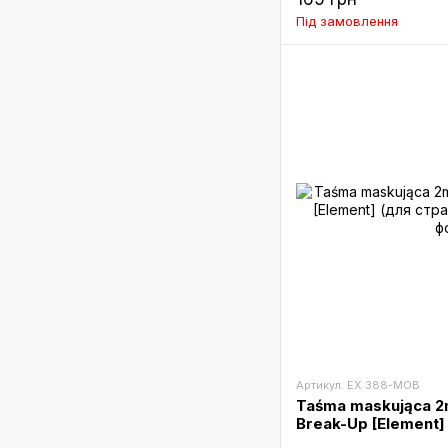
Під замовлення
Артикул: EX 388-MOB
Taśma maskująca 2
Break-Up [Element]