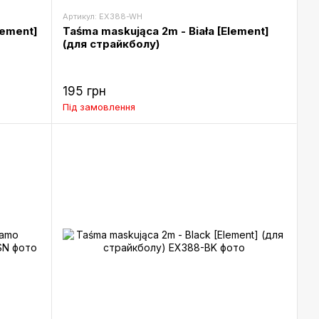
Артикул: EX388-WH
lement]
Taśma maskująca 2m - Biała [Element]
(для страйкболу)
195 грн
Під замовлення