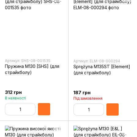
Артикул: SHS-08-001535
Артикул: ELM-08-000294
Пружина M130 [SHS] (для
Sprężyna M135ST [Element]
страйкболу)
(для страйкболу)
312 грн
187 грн
В наявності
Під замовлення