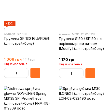
−10%
1
Артикул: SP-130
Артикул: MOD-12-016218
Пружина SP 130 [GUARDER]
Пружина S130 / SP130 + з
(для страйкболу)
нерівномірним витком
[Modify] (для страйкболу)
1 008 грн
1 170 грн
1 117 грн
Під замовлення
Під замовлення