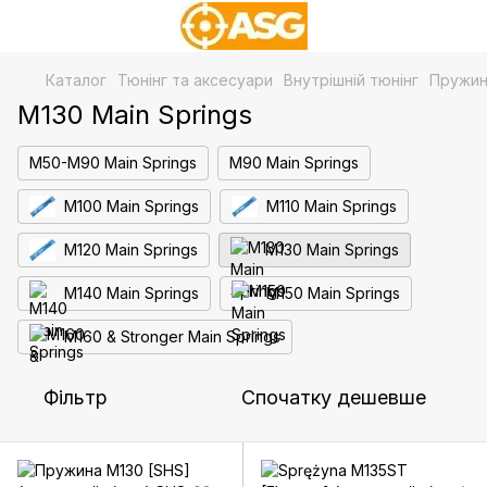
Каталог
Тюнінг та аксесуари
Внутрішній тюнінг
Пружини
M130 Main Springs
M50-M90 Main Springs
M90 Main Springs
M100 Main Springs
M110 Main Springs
M120 Main Springs
M130 Main Springs
M140 Main Springs
M150 Main Springs
M160 & Stronger Main Springs
Фільтр
Спочатку дешевше