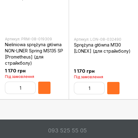
Артикул: PRM-08-019309
Артикул: LON-08-032490
Nieliniowa sprężyna główna
Sprężyna główna M130
NON-LINER Spring MS135 SP
[LONEX] (для страйкболу)
[Prometheus] (для
страйкболу)
1 170 грн
1 170 грн
Під замовлення
Під замовлення
093 525 55 05