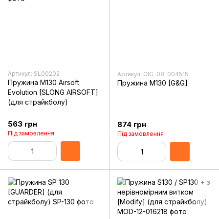
Артикул: SL00202
Артикул: GIG-08-004515
Пружина M130 Airsoft
Пружина M130 [G&G]
Evolution [SLONG AIRSOFT]
(для страйкболу)
563 грн
874 грн
Під замовлення
Під замовлення