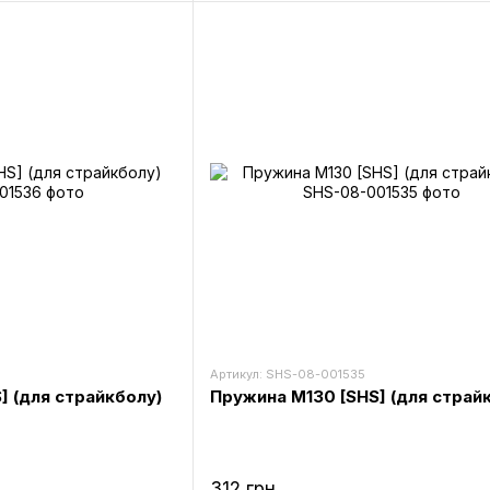
Артикул: SHS-08-001535
] (для страйкболу)
Пружина M130 [SHS] (для страй
312 грн