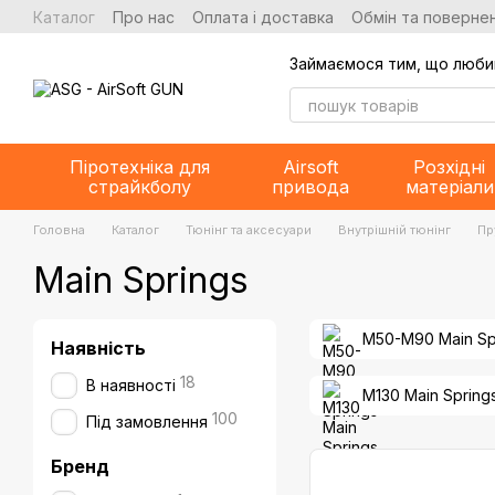
Перейти до основного контенту
Каталог
Про нас
Оплата і доставка
Обмін та повернен
Займаємося тим, що люби
Піротехніка для
Airsoft
Розхідні
страйкболу
привода
матеріали
Головна
Каталог
Тюнінг та аксесуари
Внутрішній тюнінг
Пр
Main Springs
M50-M90 Main Sp
Наявність
18
В наявності
M130 Main Spring
100
Під замовлення
Бренд