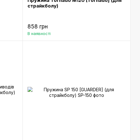
Пружина Tornado M120 [Tornado] (для
страйкболу)
858 грн
В наявності