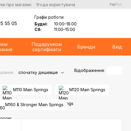
уки про магазин
Угода користувача
Укр
Рус
Графік роботи:
5 55 05
Будні:
10:00–18:00
Сб:
11:00–15:00
чне
Подарункові
Бренди
Вхід
ження
сертифікати
Відображення:
ування:
спочатку дешевше
M110 Main Springs
M120 Main Springs
M160 & Stronger Main Springs