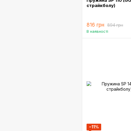
Пружина SP 110 [G
страйкболу)
816 грн
894 грн
В наявності
−11%