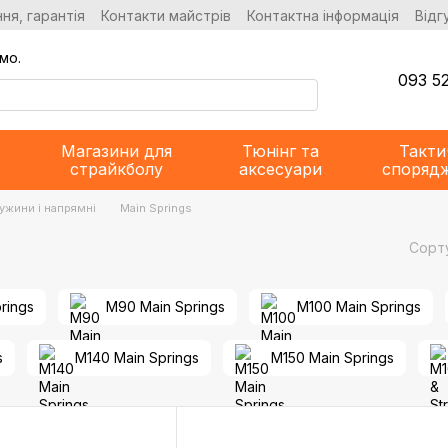
ня, гарантія
Контакти майстрів
Контактна інформація
Відг
мо.
093 52
Магазини для
Тюнінг та
Такти
страйкболу
аксесуари
споряд
ужини і напрямні
Main Springs
Сорт
rings
M90 Main Springs
M100 Main Springs
s
M140 Main Springs
M150 Main Springs