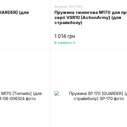
Артикул: B01-005
UARDER] (для
Пружина тюнінгова M170 для пр
серії VSR10 [ActionArmy] (для
страйкболу)
1 014 грн
В наявності