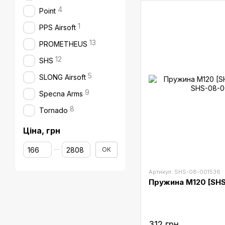
4
Point
1
PPS Airsoft
13
PROMETHEUS
12
SHS
5
SLONG Airsoft
9
Specna Arms
8
Tornado
Ціна, грн
Від Ціна, грн
До Ціна, грн
ОК
Артикул: SHS-08-001536
Пружина M120 [SHS
312 грн