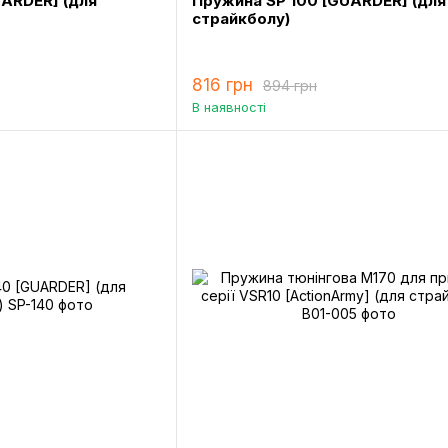
UARDER] (для
Пружина SP 100 [GUARDER] (для
страйкболу)
816 грн
894 грн
В наявності