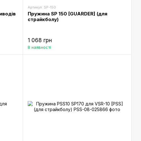
Артикул: SP-150
иводів
Пружина SP 150 [GUARDER] (для
страйкболу)
1 068 грн
В наявності