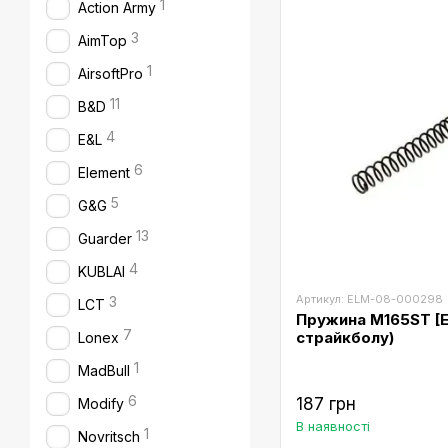
1
Action Army
3
AimTop
1
AirsoftPro
11
B&D
4
E&L
6
Element
5
G&G
13
Guarder
4
KUBLAI
Артикул: ELM-08-000298
3
LCT
Пружина M165ST [E
7
страйкболу)
Lonex
1
MadBull
6
187 грн
Modify
В наявності
1
Novritsch