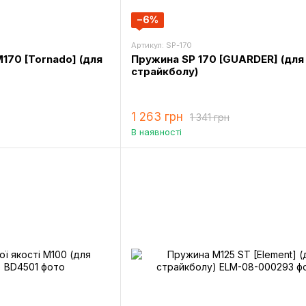
−6%
Артикул: SP-170
170 [Tornado] (для
Пружина SP 170 [GUARDER] (для
страйкболу)
1 263 грн
1 341 грн
В наявності