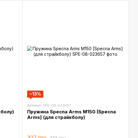
−13%
Артикул: SPE-08-023657
кболу)
Пружина Specna Arms M150 [Specna
Arms] (для страйкболу)
327 грн
374 грн