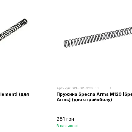
Артикул: SPE-08-023653
1
lement] (для
Пружина Specna Arms M120 [Sp
Arms] (для страйкболу)
281 грн
В наявності