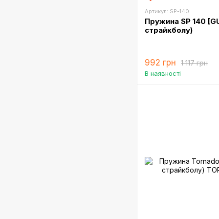
Артикул: SP-140
Пружина SP 140 [G
страйкболу)
992 грн
1 117 грн
В наявності