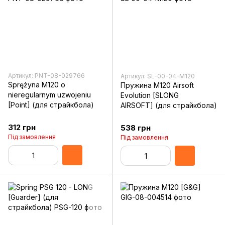
Артикул: PNT-08-029766
Артикул: SL-00-04-M120
Sprężyna M120 o
Пружина M120 Airsoft
nieregularnym uzwojeniu
Evolution [SLONG
[Point] (для страйкбола)
AIRSOFT] (для страйкбола)
312 грн
538 грн
Під замовлення
Під замовлення