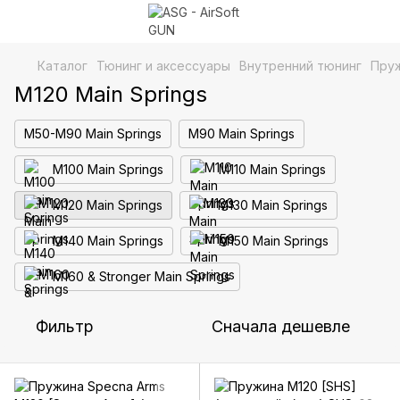
Каталог
Тюнинг и аксессуары
Внутренний тюнинг
Пру
M120 Main Springs
M50-M90 Main Springs
M90 Main Springs
M100 Main Springs
M110 Main Springs
M120 Main Springs
M130 Main Springs
M140 Main Springs
M150 Main Springs
M160 & Stronger Main Springs
Фильтр
Сначала дешевле