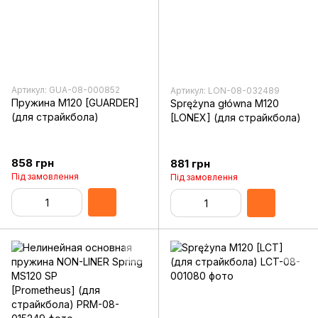
Артикул: GUA-08-000852
Артикул: LON-08-032489
Пружина M120 [GUARDER]
Sprężyna główna M120
(для страйкбола)
[LONEX] (для страйкбола)
858 грн
881 грн
Під замовлення
Під замовлення