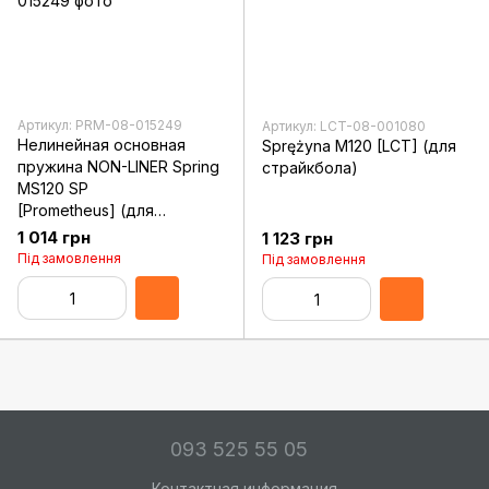
Артикул: PRM-08-015249
Артикул: LCT-08-001080
Нелинейная основная
Sprężyna M120 [LCT] (для
пружина NON-LINER Spring
страйкбола)
MS120 SP
[Prometheus] (для
страйкбола)
1 014 грн
1 123 грн
Під замовлення
Під замовлення
093 525 55 05
Контактная информация