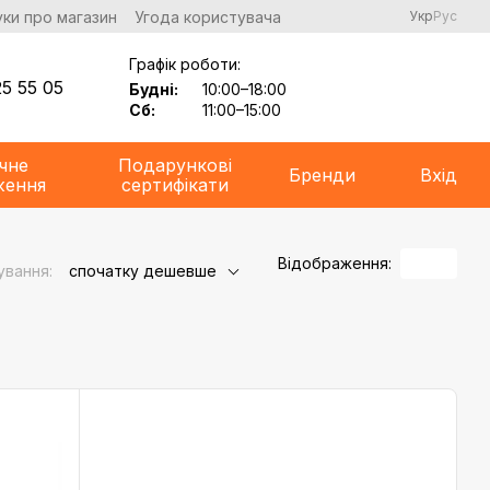
уки про магазин
Угода користувача
Укр
Рус
Графік роботи:
5 55 05
Будні:
10:00–18:00
Сб:
11:00–15:00
чне
Подарункові
Бренди
Вхід
ження
сертифікати
Відображення:
ування:
спочатку дешевше