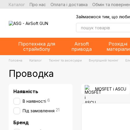
Перейти до основного контенту
Каталог
Про нас
Оплата і доставка
Обмін та повернен
Займаємося тим, що люби
Піротехніка для
Airsoft
Розхідні
страйкболу
привода
матеріали
Головна
Каталог
Тюнінг та аксесуари
Внутрішній тюнінг
Ел
Проводка
MOSFET i ASCU
Наявність
6
В наявності
21
Під замовлення
Бренд