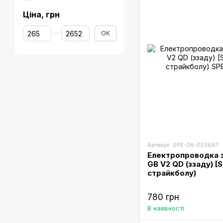
Ціна, грн
Від Ціна, грн
До Ціна, грн
ОК
Артикул: SPE-08-023687
Електропроводка 
GB V2 QD (ззаду) [
страйкболу)
780 грн
В наявності