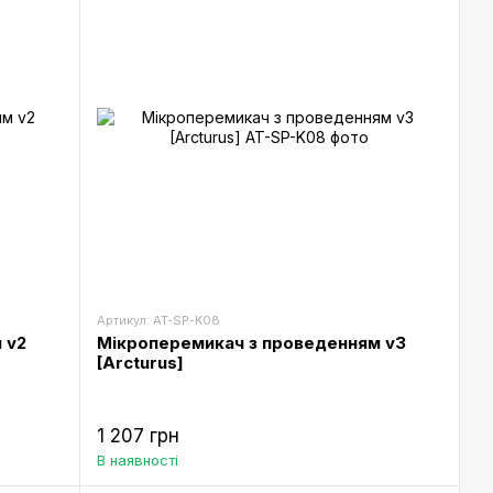
Артикул: AT-SP-K08
 v2
Мікроперемикач з проведенням v3
[Arcturus]
1 207 грн
В наявності