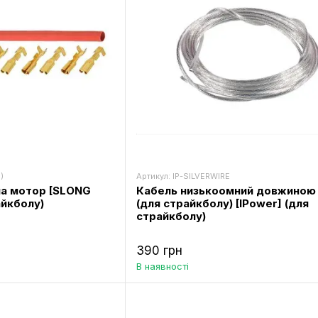
)
Артикул: IP-SILVERWIRE
на мотор [SLONG
Кабель низькоомний довжиною 
айкболу)
(для страйкболу) [IPower] (для
страйкболу)
390 грн
В наявності