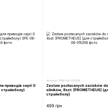
Артикул: PRM-08-015258
я приводів серії G
Zestaw pozłacanych zacisków d
я страйкболу)
silników, 8szt. [PROMETHEUS] (д
страйкболу)
499 грн