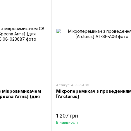
Артикул: AT-SP-A06
з мікровимикачем
Мікроперемикач з проведенням
Specna Arms] (для
[Arcturus]
1 207 грн
В наявності