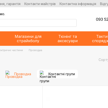
ня, гарантія
Контакти майстрів
Контактна інформація
Відг
мо.
093 52
Магазини для
Тюнінг та
Такти
страйкболу
аксесуари
споряд
ектричні частини
Проводка
Сорт
Проводка
Контактні групи