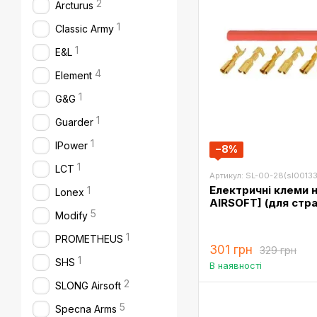
2
Arcturus
1
Classic Army
1
E&L
4
Element
1
G&G
1
Guarder
1
IPower
−8%
1
LCT
Артикул: SL-00-28(sl00133
Електричні клеми 
1
Lonex
AIRSOFT] (для стр
5
Modify
1
PROMETHEUS
301 грн
329 грн
1
SHS
В наявності
2
SLONG Airsoft
5
Specna Arms