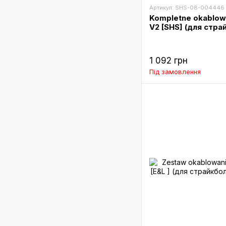
Артикул: SHS-08-004446
Kompletne okablow
V2 [SHS] (для стра
1 092 грн
Під замовлення