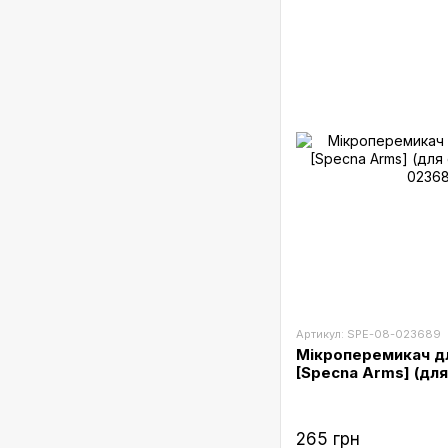
Артикул: SPE-08-023689
Мікроперемикач дл
[Specna Arms] (дл
265 грн