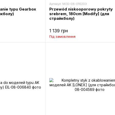
Артикул: MOD-08-016203
anie typu Gearbox
Przewód niskooporowy pokryty
йкболу)
srebrem, 180cm [Modify] (для
страйкболу)
1 139 грн
Під замовлення