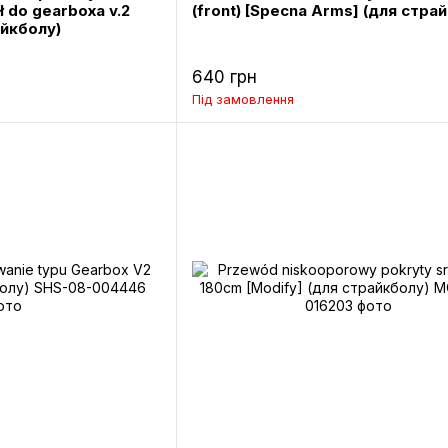
ł do gearboxa v.2
(front) [Specna Arms] (для стра
айкболу)
640 грн
Під замовлення