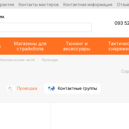
арантия
Контакты мастеров
Контактная информация
Отзыв
им.
093 52
Магазины для
Тюнинг и
Тактиче
и
страйкбола
аксессуары
снаряже
Электрические части
Проводка
Сор
Проводка
Контактные группы