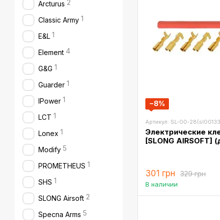
2
Arcturus
1
Classic Army
1
E&L
4
Element
1
G&G
1
Guarder
1
IPower
−8%
1
LCT
Артикул: SL-00-28(sl00133
Электрические кл
1
Lonex
[SLONG AIRSOFT] (
5
Modify
1
PROMETHEUS
301 грн
329 грн
1
SHS
В наличии
2
SLONG Airsoft
5
Specna Arms