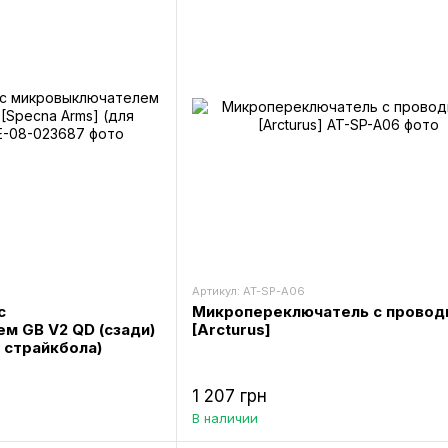
Артикул: AT-SP-A06
с
Микропереключатель с провод
м GB V2 QD (сзади)
[Arcturus]
я страйкбола)
1 207 грн
В наличии