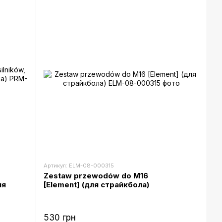
Артикул: ELM-08-000315
o
Zestaw przewodów do M16
ля
[Element] (для страйкбола)
530 грн