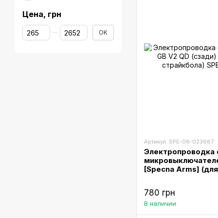
Цена, грн
От Цена, грн
До Цена, грн
OK
Артикул: SPE-08-023687
Электропроводка 
микровыключателе
[Specna Arms] (дл
780 грн
В наличии