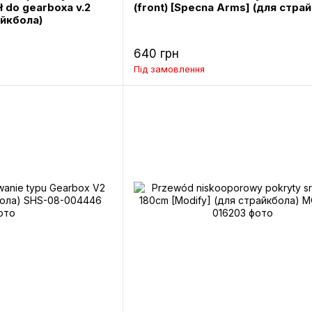
ł do gearboxa v.2
(front) [Specna Arms] (для стра
айкбола)
640 грн
Під замовлення