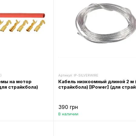
)
Артикул: IP-SILVERWIRE
емы на мотор
Кабель низкоомный длиной 2 м 
для страйкбола)
страйкбола) [IPower] (для стра
390 грн
В наличии