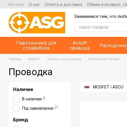
Перейти к основному контенту
Каталог
О нас
Оплата и доставка
Обмен и возврат, г
Занимаемся тем, что люб
Пиротехника для
Airsoft
Расходник
страйкбола
привода
Главная
Каталог
Тюнинг и аксессуары
Внутренний тюнинг
Проводка
MOSFET i ASCU
Наличие
6
В наличии
21
Під замовлення
Бренд