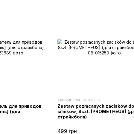
Артикул: PRM-08-015258
ль для приводов
Zestaw pozłacanych zacisków d
ms] (для
silników, 8szt. [PROMETHEUS] (д
страйкбола)
499 грн