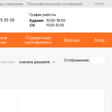
ы о магазине
Пользовательское соглашение
Укр
Рус
График работы:
5 55 05
Будние:
10:00–18:00
Сб:
11:00–15:00
ское
Подарочные
Бренды
Вход
ние
сертификаты
Отображение:
тировка:
сначала дешевле