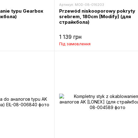
Артикул: MOD-08-016203
anie typu Gearbox
Przewód niskooporowy pokryty
йкбола)
srebrem, 180cm [Modify] (для
страйкбола)
1 139 грн
Під замовлення