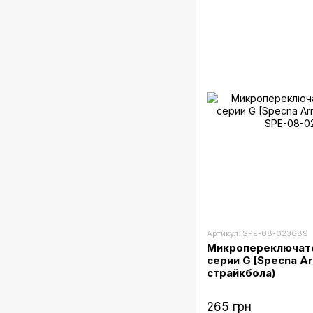
Артикул: SPE-08-023689
Микропереключате
серии G [Specna Ar
страйкбола)
265 грн