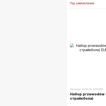
Під замовлення
Артикул: ELM-14-000316
Набор przewodów d
страйкбола)