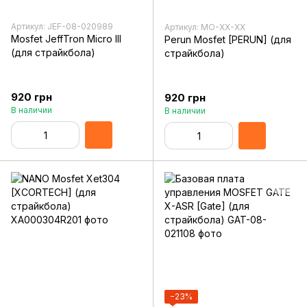
Артикул: JEF-08-020989
Артикул: MO-XX-XX
Mosfet JeffTron Micro III
Perun Mosfet [PERUN] (для
(для страйкбола)
страйкбола)
920 грн
920 грн
В наличии
В наличии
−23%