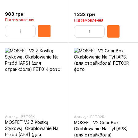
983 грн
1 232 грн
Під замовлення
Під замовлення
Артикул: FET01K
Артикул: FET02R
MOSFET V3 Z Kostką
MOSFET V2 Gear Box
Stykową, Okablowanie Na
Okablowanie Na Tył [APS]
Przód [APS] (для
(для страйкбола)