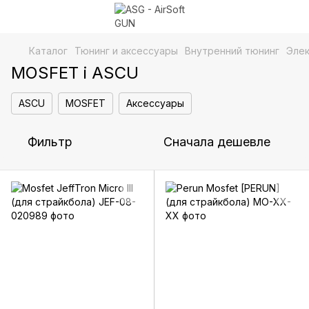
Каталог
Тюнинг и аксессуары
Внутренний тюнинг
Элек
MOSFET i ASCU
ASCU
MOSFET
Аксессуары
Фильтр
Сначала дешевле