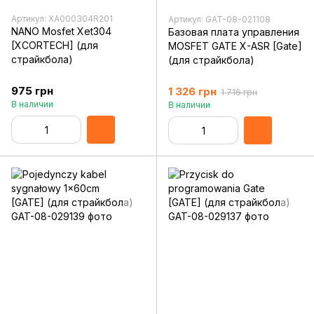
Артикул: XA000304R201
Артикул: GAT-08-021108
NANO Mosfet Xet304
Базовая плата управления
[XCORTECH] (для
MOSFET GATE X-ASR [Gate]
страйкбола)
(для страйкбола)
975 грн
1 326 грн
1 716 грн
В наличии
В наличии