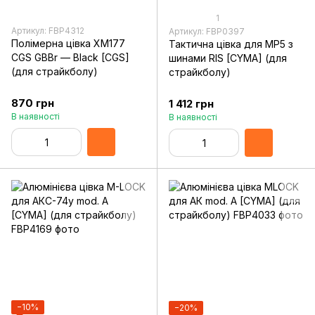
1
Артикул: FBP4312
Артикул: FBP0397
Полімерна цівка XM177
Тактична цівка для MP5 з
CGS GBBr — Black [CGS]
шинами RIS [CYMA] (для
(для страйкболу)
страйкболу)
870 грн
1 412 грн
В наявності
В наявності
−10%
−20%