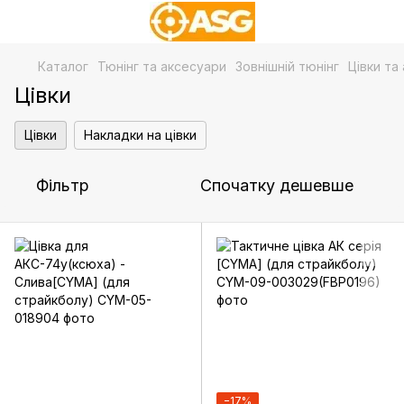
Каталог
Тюнінг та аксесуари
Зовнішній тюнінг
Цівки та
Цівки
Цівки
Накладки на цівки
Фільтр
Спочатку дешевше
−17%