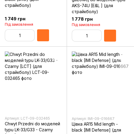
страйкболу)
AKS-74U [E&L ] (для
страйкболу)
1 749 грн
1 778 грн
Під замовлення
Під замовлення
Артикул: LCT-09-032465
Артикул: IMI-09-016667
Chwyt Przedni do моделей
Цівка AR15 Mid length -
typu LK-33/G33 - Czarny
black [IMI Defense] (для