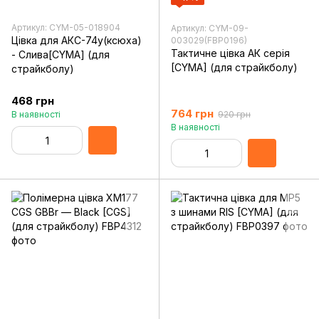
Артикул: CYM-05-018904
Артикул: CYM-09-
Цівка для АКС-74у(ксюха)
003029(FBP0196)
Тактичне цівка АК серія
- Слива[CYMA] (для
[CYMA] (для страйкболу)
страйкболу)
468 грн
764 грн
В наявності
920 грн
В наявності