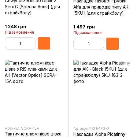
Chwyt przedni do repik z
Накладка газової трубки
Serii G [Specna Arms] (для
Alfa для приводів типу АК
страйкболу)
[5KU] (для страйкболу)
1 248 грн
1 497 грн
Під замовлення
Під замовлення
Артикул: SCRA-15A
Артикул: 5KU-183-2
Тактичне алюмінієве цівка
Накладка Alpha Picatinny