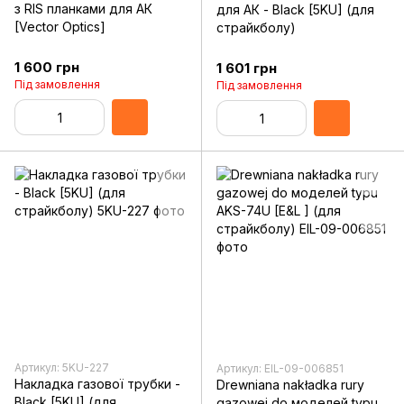
з RIS планками для АК
для АК - Black [5KU] (для
[Vector Optics]
страйкболу)
1 600 грн
1 601 грн
Під замовлення
Під замовлення
Артикул: 5KU-227
Артикул: EIL-09-006851
Накладка газової трубки -
Drewniana nakładka rury
Black [5KU] (для
gazowej do моделей typu