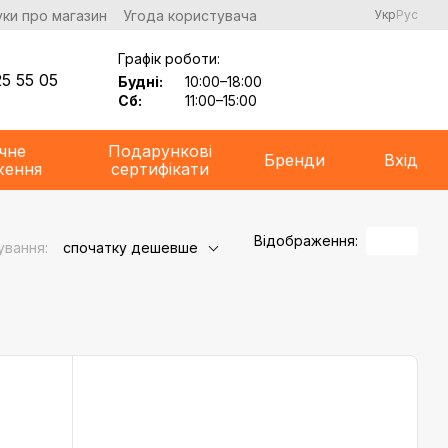
уки про магазин
Угода користувача
Укр
Рус
Графік роботи:
5 55 05
Будні:
10:00–18:00
Сб:
11:00–15:00
чне
Подарункові
Бренди
Вхід
ження
сертифікати
Відображення:
ування:
спочатку дешевше