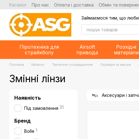
Перейти до основного контенту
Каталог
Про нас
Оплата і доставка
Обмін та повернен
Займаємося тим, що люби
Піротехніка для
Airsoft
Розхідні
страйкболу
привода
матеріали
Головна
Каталог
Тактичне спорядження
Окуляри та маски
Змінні лінзи
Аксесуари і запч
Наявність
31
Під замовлення
Бренд
1
Bolle