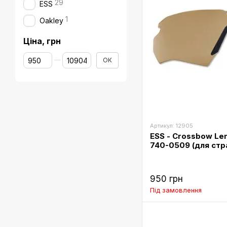
29
ESS
1
Oakley
Ціна, грн
Від Ціна, грн
До Ціна, грн
ОК
Артикул: 12905
ESS - Crossbow Len
740-0509 (для стр
950 грн
Під замовлення