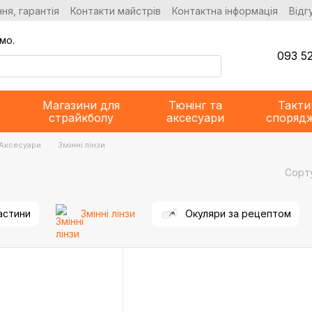
ня, гарантія
Контакти майстрів
Контактна інформація
Відг
мо.
093 52
Магазини для
Тюнінг та
Такти
страйкболу
аксесуари
споряд
Аксесуари
Змінні лінзи
Сорт
астини
Змінні лінзи
Окуляри за рецептом