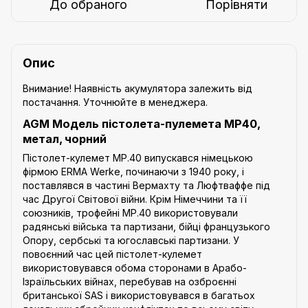
До обраного
Порівняти
Опис
Внимание!
Наявність акумулятора залежить від
постачання. Уточнюйте в менеджера.
AGM Модель пістолета-пулемета MP40,
метал, чорний
Пістолет-кулемет MP.40 випускався німецькою
фірмою ERMA Werke, починаючи з 1940 року, і
поставлявся в частині Вермахту та Люфтваффе під
час Другої Світової війни. Крім Німеччини та її
союзників, трофейні MP.40 використовували
радянські війська та партизани, бійці французького
Опору, сербські та югославські партизани. У
повоєнний час цей пістолет-кулемет
використовувався обома сторонами в Арабо-
Ізраїльських війнах, перебував на озброєнні
британської SAS і використовувався в багатьох