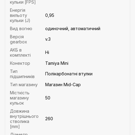
кульки [FPS]
Енергія
вильоту
0,95
кульки (J)
Вид вогню
одиночний, автоматичний
Версія
v.3
gearbox
АКБ в
Ні
комплекті
Конектор
Tamiya Mini
Тип
Полікарбонатні втулки
підшипників
Тип магазину
Магазин Mid-Cap
Місткість
магазину
50
кульок
Довжина
внутрішнього
260
стволика
[mm]
Діаметр