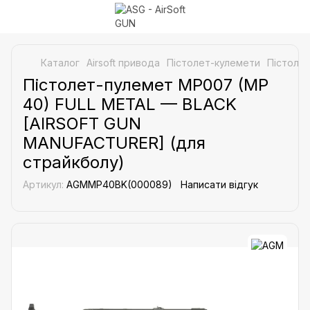
Каталог
Airsoft привода
Пістолет-кулемети
Пістолет
Пістолет-пулемет MP007 (MP
40) FULL METAL — BLACK
[AIRSOFT GUN
MANUFACTURER] (для
страйкболу)
Артикул:
AGMMP40BK(000089)
Написати відгук