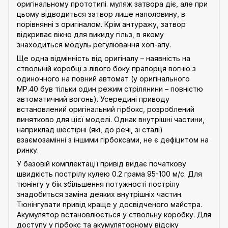
оригінальному прототипі. муляж затвора діє, але при
цьому відводиться затвор лише наполовину, в
порівнянні з оригіналом. Крім антуражу, затвор
відкриває вікно для викиду гільз, в якому
знаходиться модуль регулювання хоп-апу.
Ще одна відмінність від оригіналу – наявність на
ствольній коробці з лівого боку прапорця вогню з
одиночного на повний автомат (у оригінального
MP.40 був тільки один режим стрілянини – повністю
автоматичний вогонь). Усередині приводу
встановлений оригінальний гірбокс, розроблений
винятково для цієї моделі. Однак внутрішні частини,
наприклад шестірні (які, до речі, зі сталі)
взаємозамінні з іншими гірбоксами, не є дефіцитом на
ринку.
У базовій комплектації привід видає початкову
швидкість пострілу кулею 0.2 грама 95-100 м/с. Для
тюнінгу у бік збільшення потужності пострілу
знадобиться заміна деяких внутрішніх частин.
Тюнінгувати привід краще у досвідченого майстра.
Акумулятор встановлюється у ствольну коробку. Для
доступу у гірбокс та акумуляторному відсіку