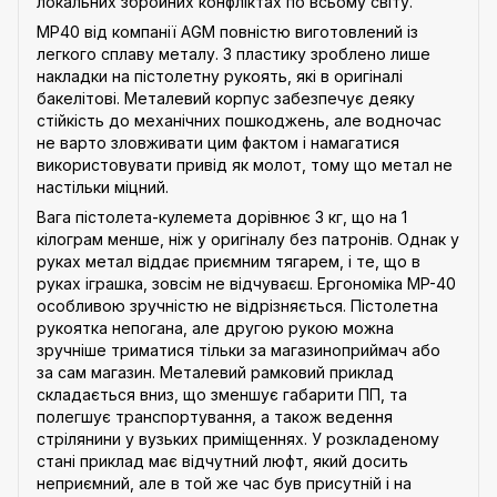
локальних збройних конфліктах по всьому світу.
MP40 від компанії AGM повністю виготовлений із
легкого сплаву металу. З пластику зроблено лише
накладки на пістолетну рукоять, які в оригіналі
бакелітові. Металевий корпус забезпечує деяку
стійкість до механічних пошкоджень, але водночас
не варто зловживати цим фактом і намагатися
використовувати привід як молот, тому що метал не
настільки міцний.
Вага пістолета-кулемета дорівнює 3 кг, що на 1
кілограм менше, ніж у оригіналу без патронів. Однак у
руках метал віддає приємним тягарем, і те, що в
руках іграшка, зовсім не відчуваєш. Ергономіка MP-40
особливою зручністю не відрізняється. Пістолетна
рукоятка непогана, але другою рукою можна
зручніше триматися тільки за магазиноприймач або
за сам магазин. Металевий рамковий приклад
складається вниз, що зменшує габарити ПП, та
полегшує транспортування, а також ведення
стрілянини у вузьких приміщеннях. У розкладеному
стані приклад має відчутний люфт, який досить
неприємний, але в той же час був присутній і на