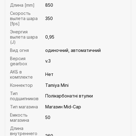
Длина [mm]
850
Скорость
вылета шара
350
[fps]
Энергия
вылета шара
0,95
(J)
Вид огня
одиночний, автоматичний
Версия
v.3
gearbox
АКБ в
Нет
комплекте
Коннектор
Tamiya Mini
Тип
Полікарбонатні втулки
подшипников
Тип магазина
Магазин Mid-Cap
Емкость
50
магазина
Длина
внутреннего
260