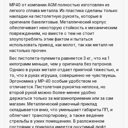
MP40 от компании AGM полностью изготовлен из
легкого сплава металла. Из пластика сделаны только
накладки на пистолетную рукоять, которые в
оригинале бакелитовые. Металлический корпус
обеспечивает некоторую стойкость к механическим
повреждениям, но вместе с тем не стоит
злоупотреблять этим фактом и пытаться
использовать привод, как молот, так как металл не
настолько прочен.
Вес пистолета-пулемета равняется 3 кг., что на 1
килограмм меньше, чем у оригинала без патронов.
Однако в руках металл отдает приятной тяжестью, и
то, что в руках игрушка, совершенно не чувствуешь.
Эргономика у MP-40 особым удобством не
отличается. Пистолетная рукоятка неплоха, но
второй рукой можно более-менее удобно
держаться только за магазиноприемник или за сам
магазин. Металлический рамочный приклад
складывается вниз, что уменьшает габариты ПП, и
облегчает транспортировку, а также ведение
стрельбы в узких помещениях. В разложенном
состоянии у приклада имеется ощутимый люфт,