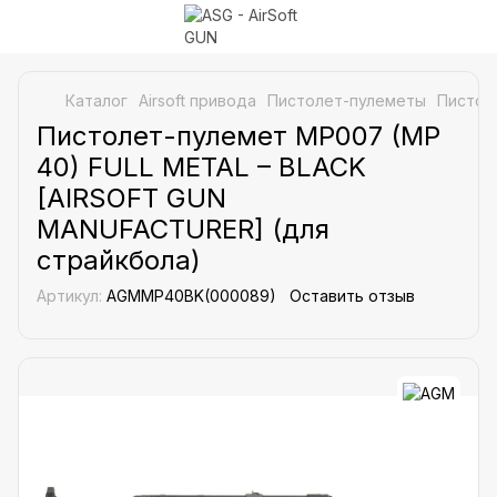
Каталог
Airsoft привода
Пистолет-пулеметы
Пистол
Пистолет-пулемет MP007 (MP
40) FULL METAL – BLACK
[AIRSOFT GUN
MANUFACTURER] (для
страйкбола)
Артикул:
AGMMP40BK(000089)
Оставить отзыв