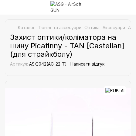
Каталог
Тюнінг та аксесуари
Оптика
Аксесуари
Акс
Захист оптики/коліматора на
шину Picatinny - TAN [Castellan]
(для страйкболу)
Артикул:
AS.Q042(AC-22-T)
Написати відгук