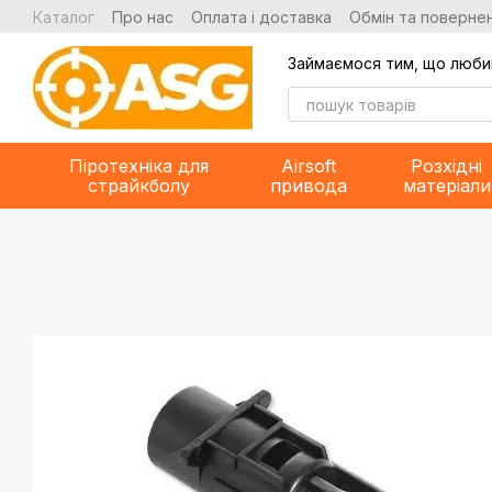
Перейти до основного контенту
Каталог
Про нас
Оплата і доставка
Обмін та повернен
Займаємося тим, що люби
Піротехніка для
Airsoft
Розхідні
страйкболу
привода
матеріали