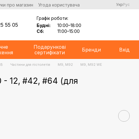
уки про магазин
Угода користувача
Укр
Рус
Графік роботи:
5 55 05
Будні:
10:00–18:00
Сб:
11:00–15:00
чне
Подарункові
Бренди
Вхід
ження
сертифікати
BB
Частини для пістолетів
M9, M92
M9, M92 WE
 - 12, #42, #64 (для