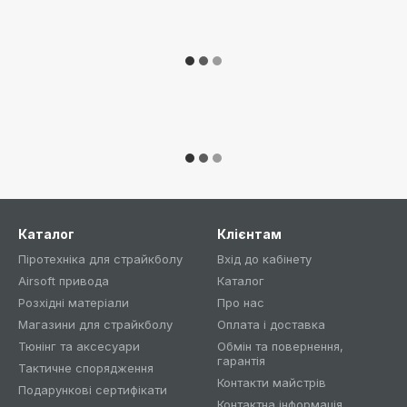
Каталог
Клієнтам
Піротехніка для страйкболу
Вхід до кабінету
Airsoft привода
Каталог
Розхідні матеріали
Про нас
Магазини для страйкболу
Оплата і доставка
Тюнінг та аксесуари
Обмін та повернення,
гарантія
Тактичне спорядження
Контакти майстрів
Подарункові сертифікати
Контактна інформація