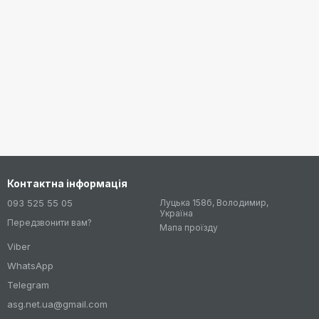
Контактна інформація
093 525 55 05
Луцька 158б, Володимир,
Україна
Передзвонити вам?
Мапа проїзду
Viber
WhatsApp
Telegram
asg.net.ua@gmail.com