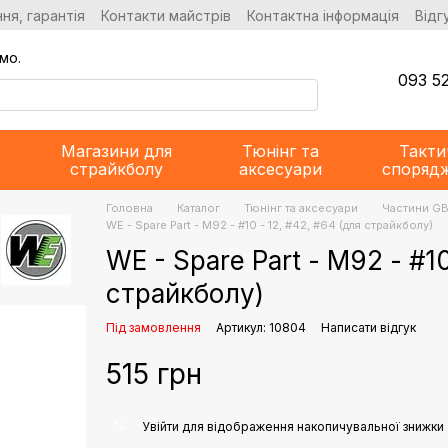
ня, гарантія
Контакти майстрів
Контактна інформація
Відг
мо.
093 52
Магазини для
Тюнінг та
Такти
страйкболу
аксесуари
споряд
Головна
Каталог
Тюнінг та аксесуари
Частини G
WE - Spare Part - M92 - #10 - 12, #42, #64 (для страйкболу)
WE - Spare Part - M92 - #10
страйкболу)
Під замовлення
Артикул: 10804
Написати відгук
515 грн
%
Увійти
для відображення накопичувальної знижки