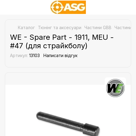
Каталог
Тюнінг та аксесуари
Частини GBB
Частини д
WE - Spare Part - 1911, MEU -
#47 (для страйкболу)
Артикул:
13103
Написати відгук