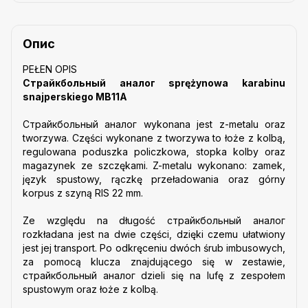
Опис
PEŁEN OPIS
Страйкбольный аналог sprężynowa karabinu
snajperskiego MB11A
Страйкбольный аналог wykonana jest z-metalu oraz
tworzywa. Części wykonane z tworzywa to łoże z kolbą,
regulowana poduszka policzkowa, stopka kolby oraz
magazynek ze szczękami. Z-metalu wykonano: zamek,
język spustowy, rączkę przeładowania oraz górny
korpus z szyną RIS 22 mm.
Ze względu na długość cтрайкбольный аналог
rozkładana jest na dwie części, dzięki czemu ułatwiony
jest jej transport. Po odkręceniu dwóch śrub imbusowych,
za pomocą klucza znajdującego się w zestawie,
cтрайкбольный аналог dzieli się na lufę z zespołem
spustowym oraz łoże z kolbą.