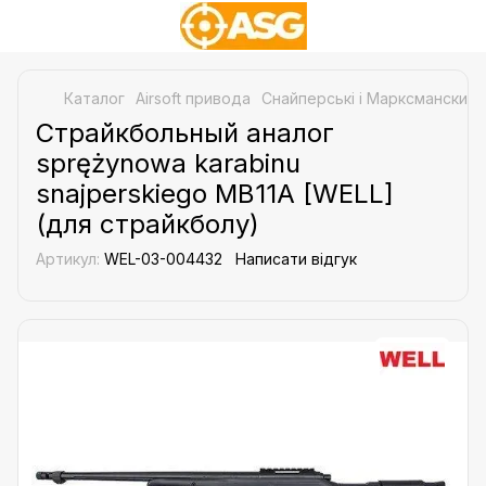
Каталог
Airsoft привода
Снайперські і Марксманские 
Страйкбольный аналог
sprężynowa karabinu
snajperskiego MB11A [WELL]
(для страйкболу)
Артикул:
WEL-03-004432
Написати відгук